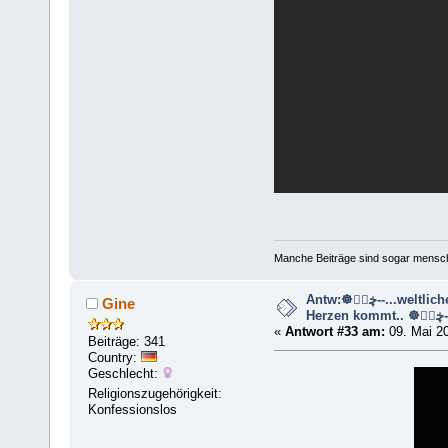
Manche Beiträge sind sogar mensche
Antw:☸ڿڰۣ--...weltliche Musik die aus dem
Gine
Herzen kom
«
Antwort #33 am:
09. Mai 20
Beiträge: 341
Country:
Geschlecht:
Religionszugehörigkeit:
Konfessionslos