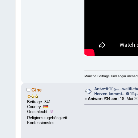
Manche Beiträge sind sogar mensche
Antw:☸ڿڰۣ--...weltliche Musik die aus dem
Gine
Herzen kom
«
Antwort #34 am:
18. Mai 20
Beiträge: 341
Country:
Geschlecht:
Religionszugehörigkeit:
Konfessionslos