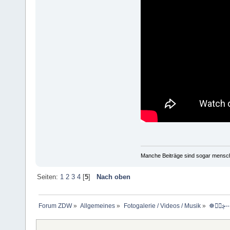
Manche Beiträge sind sogar mensche
Seiten:
1
2
3
4
[
5
]
Nach oben
Forum ZDW
»
Allgemeines
»
Fotogalerie / Videos / Musik
»