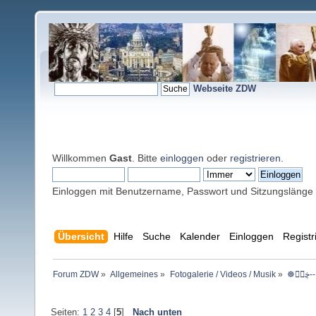
Webseite ZDW
Willkommen
Gast
. Bitte
einloggen
oder
registrieren
.
Einloggen mit Benutzername, Passwort und Sitzungslänge
Übersicht
Hilfe
Suche
Kalender
Einloggen
Registr
Forum ZDW
»
Allgemeines
»
Fotogalerie / Videos / Musik
»
Seiten:
1
2
3
4
[
5
]
Nach unten