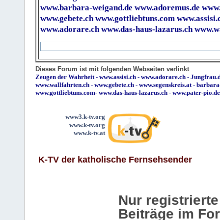
www.barbara-weigand.de
www.adoremus.de
www.
www.gebete.ch
www.gottliebtuns.com
www.assisi.
www.adorare.ch
www.das-haus-lazarus.ch
www.wa
Dieses Forum ist mit folgenden Webseiten verlinkt
Zeugen der Wahrheit
-
www.assisi.ch
-
www.adorare.ch
-
Jungfrau.d
www.wallfahrten.ch
-
www.gebete.ch
-
www.segenskreis.at
-
barbara
www.gottliebtuns.com
-
www.das-haus-lazarus.ch
-
www.pater-pio.de
www3.k-tv.org
www.k-tv.org
www.k-tv.at
K-TV der katholische Fernsehsender
Nur registrier
Beiträge im Fo