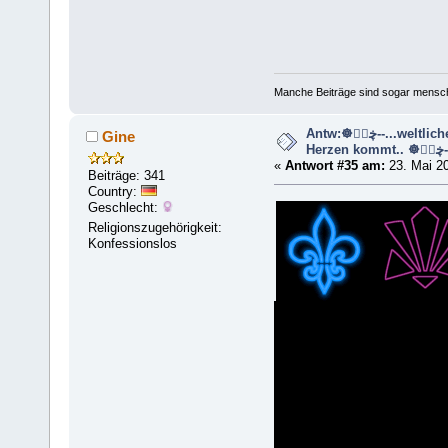
Manche Beiträge sind sogar mensche
Antw:☸ڿڰۣ--...weltliche Musik die aus dem
Gine
Herzen kom
«
Antwort #35 am:
23. Mai 20
Beiträge: 341
Country:
Geschlecht:
Religionszugehörigkeit:
Konfessionslos