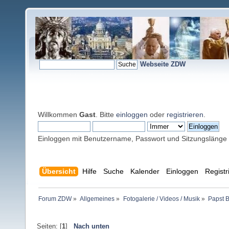
Webseite ZDW
Willkommen
Gast
. Bitte
einloggen
oder
registrieren
.
Einloggen mit Benutzername, Passwort und Sitzungslänge
Übersicht
Hilfe
Suche
Kalender
Einloggen
Registr
Forum ZDW
»
Allgemeines
»
Fotogalerie / Videos / Musik
»
Papst B
Seiten: [
1
]
Nach unten