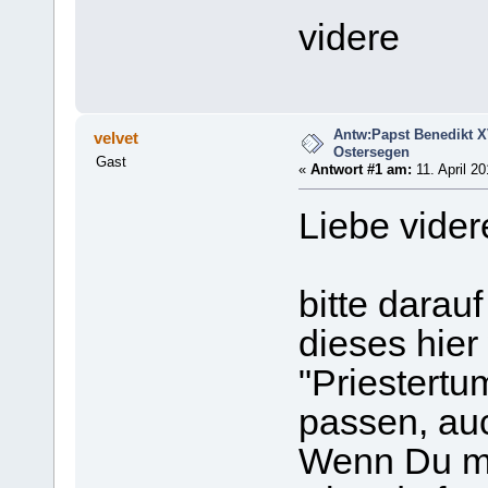
videre
Antw:Papst Benedikt XV
velvet
Ostersegen
Gast
«
Antwort #1 am:
11. April 20
Liebe vider
bitte darau
dieses hier
"Priestertu
passen, auc
Wenn Du me