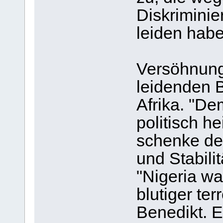
Diskriminie
leiden habe
Versöhnung
leidenden 
Afrika. "De
politisch h
schenke der
und Stabilit
"Nigeria war
blutiger ter
Benedikt. E