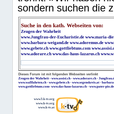
sondern suchen die z
Suche in den kath. Webseiten von:
Zeugen der Wahrheit
www.Jungfrau-der-Eucharistie.de
www.maria-die
www.barbara-weigand.de
www.adoremus.de
www.
www.gebete.ch
www.gottliebtuns.com
www.assisi.
www.adorare.ch
www.das-haus-lazarus.ch
www.wa
Dieses Forum ist mit folgenden Webseiten verlinkt
Zeugen der Wahrheit
-
www.assisi.ch
-
www.adorare.ch
-
Jungfrau.d
www.wallfahrten.ch
-
www.gebete.ch
-
www.segenskreis.at
-
barbara
www.gottliebtuns.com
-
www.das-haus-lazarus.ch
-
www.pater-pio.de
www3.k-tv.org
www.k-tv.org
www.k-tv.at