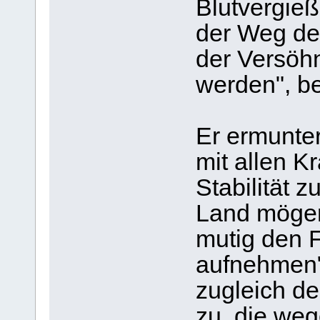
Blutvergie
der Weg de
der Versöh
werden", be
Er ermunter
mit allen K
Stabilität 
Land mögen
mutig den 
aufnehmen"
zugleich d
zu, die weg