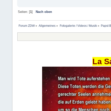
Seiten: [
1
]
Nach oben
Forum ZDW
»
Allgemeines
»
Fotogalerie / Videos / Musik
»
Papst B
La S