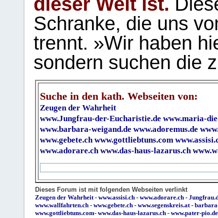
dieser Welt ist.
Diese
Schranke, die uns vo
trennt. »Wir haben hi
sondern suchen die z
Suche in den kath. Webseiten von:
Zeugen der Wahrheit
www.Jungfrau-der-Eucharistie.de
www.maria-die
www.barbara-weigand.de
www.adoremus.de
www.
www.gebete.ch
www.gottliebtuns.com
www.assisi.
www.adorare.ch
www.das-haus-lazarus.ch
www.wa
Dieses Forum ist mit folgenden Webseiten verlinkt
Zeugen der Wahrheit
-
www.assisi.ch
-
www.adorare.ch
-
Jungfrau.d
www.wallfahrten.ch
-
www.gebete.ch
-
www.segenskreis.at
-
barbara
www.gottliebtuns.com
-
www.das-haus-lazarus.ch
-
www.pater-pio.de