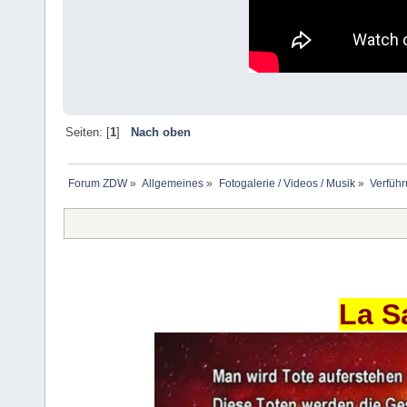
Seiten: [
1
]
Nach oben
Forum ZDW
»
Allgemeines
»
Fotogalerie / Videos / Musik
»
Verführ
La S