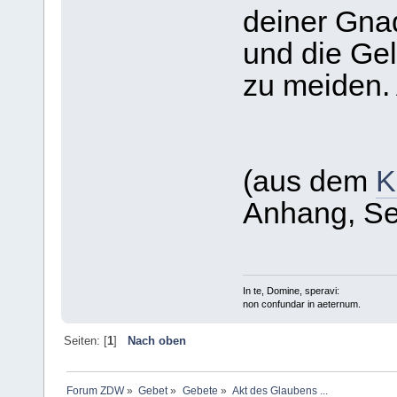
deiner Gna
und die Ge
zu meiden.
(aus dem
K
Anhang, Se
In te, Domine, speravi:
non confundar in aeternum.
Seiten: [
1
]
Nach oben
Forum ZDW
»
Gebet
»
Gebete
»
Akt des Glaubens ...