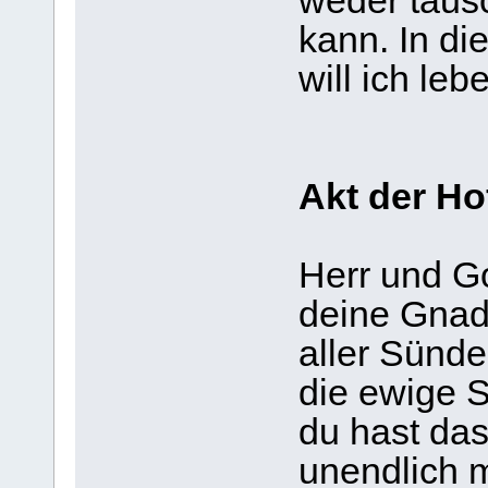
weder täus
kann. In d
will ich le
Akt der Ho
Herr und Go
deine Gnad
aller Sünd
die ewige S
du hast das
unendlich m