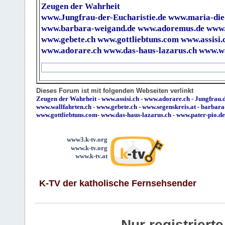
Zeugen der Wahrheit
www.Jungfrau-der-Eucharistie.de
www.maria-die
www.barbara-weigand.de
www.adoremus.de
www.
www.gebete.ch
www.gottliebtuns.com
www.assisi.
www.adorare.ch
www.das-haus-lazarus.ch
www.wa
Dieses Forum ist mit folgenden Webseiten verlinkt
Zeugen der Wahrheit
-
www.assisi.ch
-
www.adorare.ch
-
Jungfrau.d
www.wallfahrten.ch
-
www.gebete.ch
-
www.segenskreis.at
-
barbara
www.gottliebtuns.com
-
www.das-haus-lazarus.ch
-
www.pater-pio.de
www3.k-tv.org
www.k-tv.org
www.k-tv.at
K-TV der katholische Fernsehsender
Nur registrier