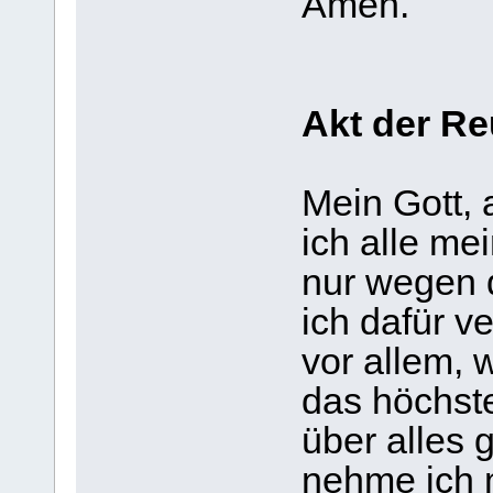
Amen.
Akt der R
Mein Gott,
ich alle me
nur wegen d
ich dafür v
vor allem, w
das höchste
über alles 
nehme ich mi