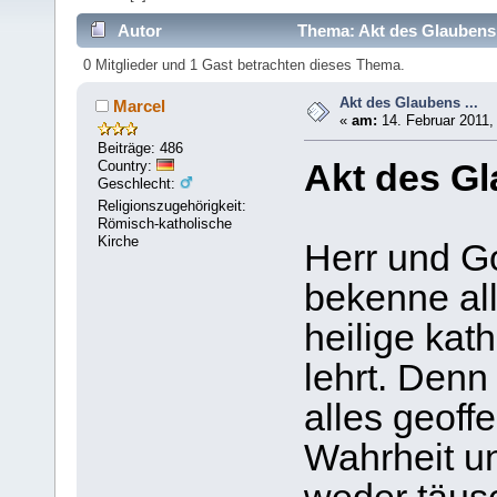
Autor
Thema: Akt des Glaubens 
0 Mitglieder und 1 Gast betrachten dieses Thema.
Akt des Glaubens ...
Marcel
«
am:
14. Februar 2011,
Beiträge: 486
Country:
Akt des G
Geschlecht:
Religionszugehörigkeit:
Römisch-katholische
Kirche
Herr und Go
bekenne all
heilige kat
lehrt. Denn
alles geoff
Wahrheit un