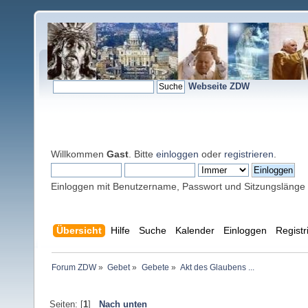
Webseite ZDW
Willkommen
Gast
. Bitte
einloggen
oder
registrieren
.
Einloggen mit Benutzername, Passwort und Sitzungslänge
Übersicht
Hilfe
Suche
Kalender
Einloggen
Registr
Forum ZDW
»
Gebet
»
Gebete
»
Akt des Glaubens ...
Seiten: [
1
]
Nach unten