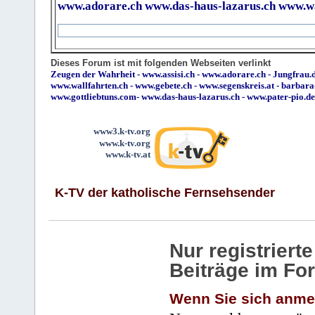
www.adorare.ch
www.das-haus-lazarus.ch
www.wa
Dieses Forum ist mit folgenden Webseiten verlinkt
Zeugen der Wahrheit
-
www.assisi.ch
-
www.adorare.ch
-
Jungfrau.d
www.wallfahrten.ch
-
www.gebete.ch
-
www.segenskreis.at
-
barbara
www.gottliebtuns.com
-
www.das-haus-lazarus.ch
-
www.pater-pio.de
www3.k-tv.org
www.k-tv.org
www.k-tv.at
K-TV der katholische Fernsehsender
Nur registrier
Beiträge im Fo
Wenn Sie sich anme