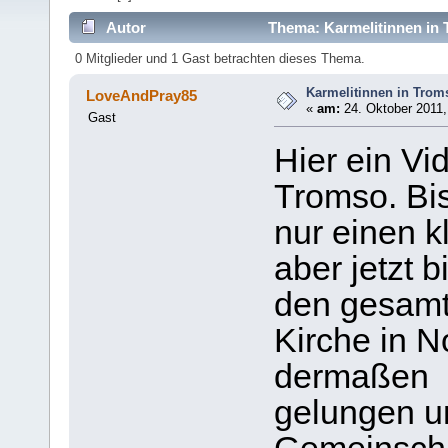
Autor
Thema: Karmelitinnen in 
0 Mitglieder und 1 Gast betrachten dieses Thema.
Karmelitinnen in Trom
LoveAndPray85
«
am:
24. Oktober 2011,
Gast
Hier ein Vi
Tromso. Bis
nur einen k
aber jetzt b
den gesamt
Kirche in No
dermaßen
gelungen un