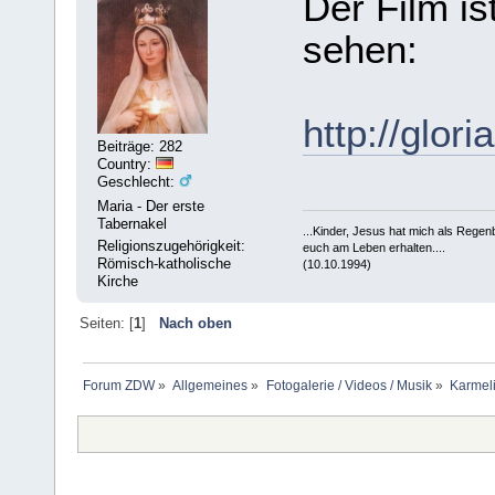
Der Film is
sehen:
http://glo
Beiträge: 282
Country:
Geschlecht:
Maria - Der erste
Tabernakel
...Kinder, Jesus hat mich als Rege
Religionszugehörigkeit:
euch am Leben erhalten....
Römisch-katholische
(10.10.1994)
Kirche
Seiten: [
1
]
Nach oben
Forum ZDW
»
Allgemeines
»
Fotogalerie / Videos / Musik
»
Karmel