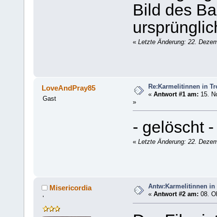
Bild des B
ursprünglic
«
Letzte Änderung: 22. Deze
Re:Karmelitinnen in T
LoveAndPray85
«
Antwort #1 am:
15. N
Gast
»
- gelöscht -
«
Letzte Änderung: 22. Deze
Antw:Karmelitinnen in
Misericordia
«
Antwort #2 am:
08. Ok
'