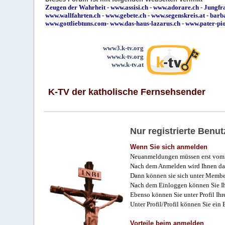
Zeugen der Wahrheit
-
www.assisi.ch
-
www.adorare.ch
-
Jungfra
www.wallfahrten.ch
-
www.gebete.ch
-
www.segenskreis.at
-
barb
www.gottliebtuns.com
-
www.das-haus-lazarus.ch
-
www.pater-pi
www3.k-tv.org
www.k-tv.org
www.k-tv.at
K-TV der katholische Fernsehsender
Nur registrierte Ben
Wenn Sie sich anmelden
Neuanmeldungen müssen erst vom 
Nach dem Anmelden wird Ihnen das
Dann können sie sich unter Membe
Nach dem Einloggen können Sie Ihr
Ebenso können Sie unter Profil Ihr
Unter Profil/Profil können Sie ein
Vorteile beim anmelden