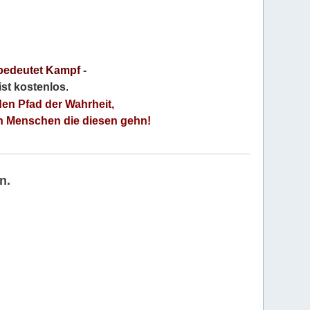
bedeutet Kampf
-
 ist kostenlos
.
den Pfad der Wahrheit,
an Menschen die diesen gehn!
n.