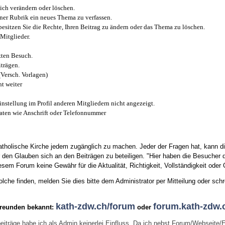
ich verändern oder löschen.
iner Rubrik ein neues Thema zu verfassen.
esitzen Sie die Rechte, Ihren Beitrag zu ändern oder das Thema zu löschen.
Mitglieder.
zten Besuch.
trägen.
(Versch. Vorlagen)
t weiter
instellung im Profil anderen Mitgliedern nicht angezeigt.
aten wie Anschrift oder Telefonnummer
tholische Kirche jedem zugänglich zu machen. Jeder der Fragen hat, kann di
den Glauben sich an den Beiträgen zu beteiligen. "Hier haben die Besucher d
sem Forum keine Gewähr für die Aktualität, Richtigkeit, Vollständigkeit oder Q
he finden, melden Sie dies bitte dem Administrator per Mitteilung oder schr
kath-zdw.ch/forum
forum.kath-zdw.
Freunden bekannt:
oder
eiträge habe ich als Admin keinerlei Einfluss. Da ich nebst Forum/Webseite/