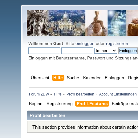
Willkommen
Gast
. Bitte
einloggen
oder
registrieren
.
Einloggen mit Benutzername, Passwort und Sitzungslä
Übersicht
Hilfe
Suche
Kalender
Einloggen
Regi
Forum ZDW
»
Hilfe
»
Profil bearbeiten
»
Account Einstellungen
Beginn
Registrierung
Profil-Features
Beiträge erst
Profil bearbeiten
This section provides information about certain acti