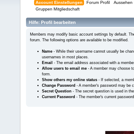
Account Einstellungen
Forum Profil
Aussehen 
Gruppen Mitgliedschaft
Hilfe: Profil bearbeiten
Members may modify basic account settings by default. Thes
forum. The following options are available to be modified.
Name
- While their username cannot usually be cha
usernames in most places.
Email
- The email address associated with a member
Allow users to email me
- A member may choose to a
form.
Show others my online status
- If selected, a memb
Change Password
- A member's password may be c
Secret Question
- The secret question is used in th
Current Password
- The member's current password 