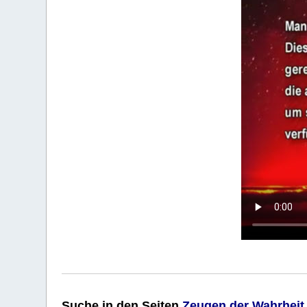
Suche
in den Seiten
Zeugen der Wahrheit