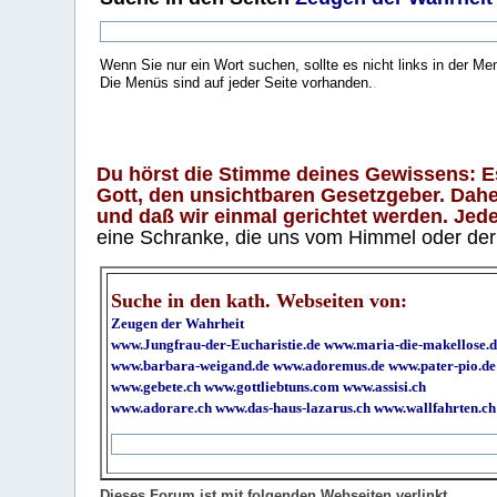
Wenn Sie nur ein Wort suchen, sollte es nicht links in der Me
Die Menüs sind auf jeder Seite vorhanden.
.
Du hörst die Stimme deines Gewissens: Es 
Gott, den unsichtbaren Gesetzgeber. Daher
und daß wir einmal gerichtet werden. Jeder
eine Schranke, die uns vom Himmel oder der H
Suche in den kath. Webseiten von:
Zeugen der Wahrheit
www.Jungfrau-der-Eucharistie.de
www.maria-die-makellose.d
www.barbara-weigand.de
www.adoremus.de
www.pater-pio.de
www.gebete.ch
www.gottliebtuns.com
www.assisi.ch
www.adorare.ch
www.das-haus-lazarus.ch
www.wallfahrten.ch
Dieses Forum ist mit folgenden Webseiten verlinkt