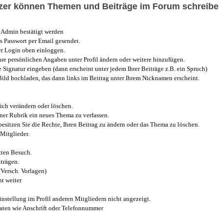
utzer können Themen und Beiträge im Forum schreibe
Admin bestätigt werden
 Passwort per Email gesendet.
r Login oben einloggen.
e persönlichen Angaben unter Profil ändern oder weitere hinzufügen.
e Signatur eingeben (dann erscheint unter jedem Ihrer Beiträge z.B. ein Spruch)
 Bild hochladen, das dann links im Beitrag unter Ihrem Nicknamen erscheint.
ich verändern oder löschen.
iner Rubrik ein neues Thema zu verfassen.
esitzen Sie die Rechte, Ihren Beitrag zu ändern oder das Thema zu löschen.
Mitglieder.
zten Besuch.
trägen.
(Versch. Vorlagen)
t weiter
instellung im Profil anderen Mitgliedern nicht angezeigt.
aten wie Anschrift oder Telefonnummer