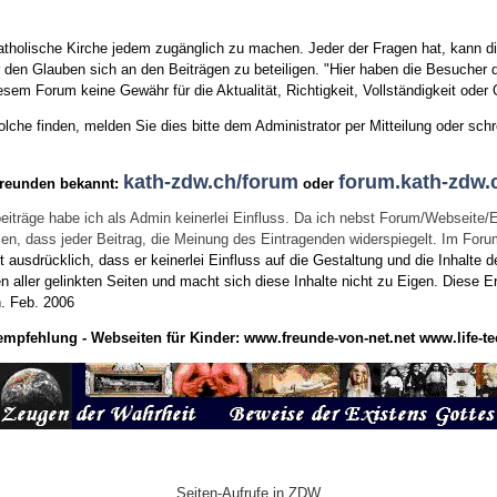
tholische Kirche jedem zugänglich zu machen. Jeder der Fragen hat, kann di
den Glauben sich an den Beiträgen zu beteiligen. "Hier haben die Besucher d
sem Forum keine Gewähr für die Aktualität, Richtigkeit, Vollständigkeit oder Q
he finden, melden Sie dies bitte dem Administrator per Mitteilung oder schr
kath-zdw.ch/forum
forum.kath-zdw.
Freunden bekannt:
oder
eiträge habe ich als Admin keinerlei Einfluss. Da ich nebst Forum/Webseite/
wissen, dass jeder Beitrag, die Meinung des Eintragenden widerspiegelt. Im Fo
usdrücklich, dass er keinerlei Einfluss auf die Gestaltung und die Inhalte d
en aller gelinkten Seiten und macht sich diese Inhalte nicht zu Eigen.
Diese Er
n.
Feb. 2006
empfehlung - Webseiten für Kinder:
www.freunde-von-net.net
www.life-te
Seiten-Aufrufe in ZDW