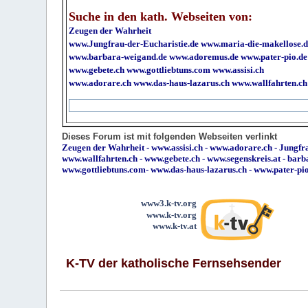
Suche in den kath. Webseiten von:
Zeugen der Wahrheit
www.Jungfrau-der-Eucharistie.de
www.maria-die-makellose.d
www.barbara-weigand.de
www.adoremus.de
www.pater-pio.de
www.gebete.ch
www.gottliebtuns.com
www.assisi.ch
www.adorare.ch
www.das-haus-lazarus.ch
www.wallfahrten.ch
Dieses Forum ist mit folgenden Webseiten verlinkt
Zeugen der Wahrheit
-
www.assisi.ch
-
www.adorare.ch
-
Jungfra
www.wallfahrten.ch
-
www.gebete.ch
-
www.segenskreis.at
-
barb
www.gottliebtuns.com
-
www.das-haus-lazarus.ch
-
www.pater-pi
www3.k-tv.org
www.k-tv.org
www.k-tv.at
K-TV der katholische Fernsehsender