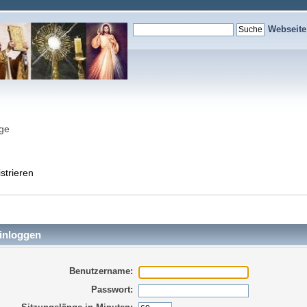
Webseit
nge
strieren
inloggen
Benutzername:
Passwort: