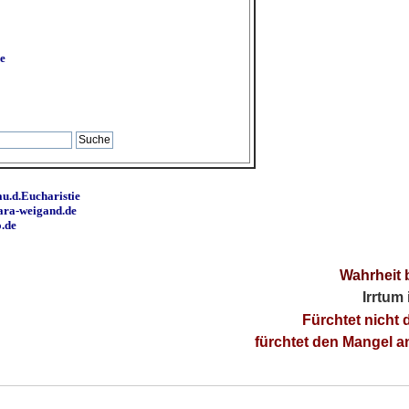
e
u.d.Eucharistie
ara-weigand.de
o.de
Wahrheit 
Irrtum
Fürchtet nicht 
fürchtet den Mangel 