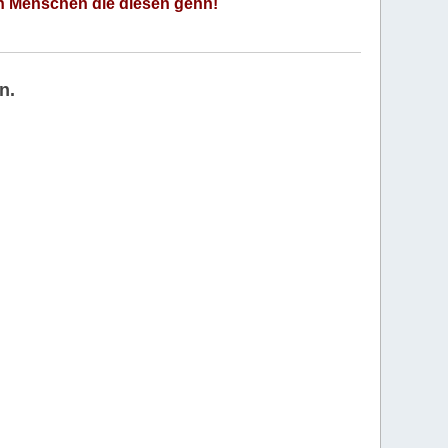
an Menschen die diesen gehn!
n.