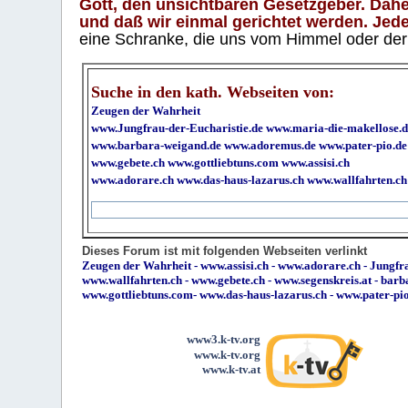
Gott, den unsichtbaren Gesetzgeber. Daher
und daß wir einmal gerichtet werden. Jeder
eine Schranke, die uns vom Himmel oder der H
Suche in den kath. Webseiten von:
Zeugen der Wahrheit
www.Jungfrau-der-Eucharistie.de
www.maria-die-makellose.d
www.barbara-weigand.de
www.adoremus.de
www.pater-pio.de
www.gebete.ch
www.gottliebtuns.com
www.assisi.ch
www.adorare.ch
www.das-haus-lazarus.ch
www.wallfahrten.ch
Dieses Forum ist mit folgenden Webseiten verlinkt
Zeugen der Wahrheit
-
www.assisi.ch
-
www.adorare.ch
-
Jungfra
www.wallfahrten.ch
-
www.gebete.ch
-
www.segenskreis.at
-
barb
www.gottliebtuns.com
-
www.das-haus-lazarus.ch
-
www.pater-pi
www3.k-tv.org
www.k-tv.org
www.k-tv.at