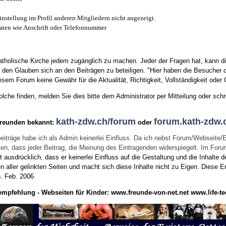
instellung im Profil anderen Mitgliedern nicht angezeigt.
aten wie Anschrift oder Telefonnummer
tholische Kirche jedem zugänglich zu machen. Jeder der Fragen hat, kann di
den Glauben sich an den Beiträgen zu beteiligen. "Hier haben die Besucher d
sem Forum keine Gewähr für die Aktualität, Richtigkeit, Vollständigkeit oder Q
he finden, melden Sie dies bitte dem Administrator per Mitteilung oder schr
kath-zdw.ch/forum
forum.kath-zdw.
Freunden bekannt:
oder
eiträge habe ich als Admin keinerlei Einfluss. Da ich nebst Forum/Webseite/
wissen, dass jeder Beitrag, die Meinung des Eintragenden widerspiegelt. Im Fo
usdrücklich, dass er keinerlei Einfluss auf die Gestaltung und die Inhalte d
en aller gelinkten Seiten und macht sich diese Inhalte nicht zu Eigen.
Diese Er
n.
Feb. 2006
empfehlung - Webseiten für Kinder:
www.freunde-von-net.net
www.life-te