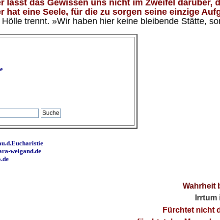
 lässt das Gewissen uns nicht im Zweifel darüber, d
 hat eine Seele, für die zu sorgen seine einzige Aufg
ölle trennt. »Wir haben hier keine bleibende Stätte, so
e
u.d.Eucharistie
ara-weigand.de
o.de
Wahrheit 
Irrtum
Fürchtet nicht 