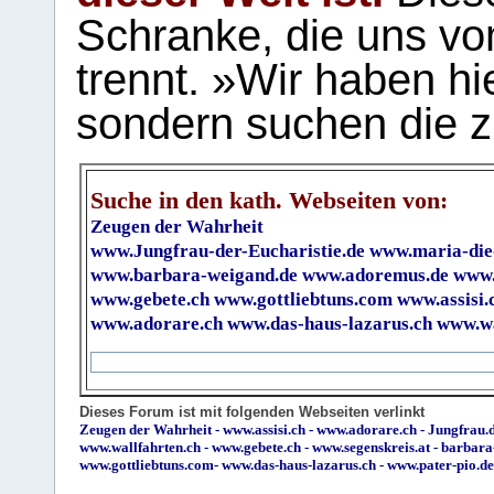
Schranke, die uns vo
trennt. »Wir haben hi
sondern suchen die z
Suche in den kath. Webseiten von:
Zeugen der Wahrheit
www.Jungfrau-der-Eucharistie.de
www.maria-die
www.barbara-weigand.de
www.adoremus.de
www.
www.gebete.ch
www.gottliebtuns.com
www.assisi.
www.adorare.ch
www.das-haus-lazarus.ch
www.wa
Dieses Forum ist mit folgenden Webseiten verlinkt
Zeugen der Wahrheit
-
www.assisi.ch
-
www.adorare.ch
-
Jungfrau.d
www.wallfahrten.ch
-
www.gebete.ch
-
www.segenskreis.at
-
barbara
www.gottliebtuns.com
-
www.das-haus-lazarus.ch
-
www.pater-pio.de