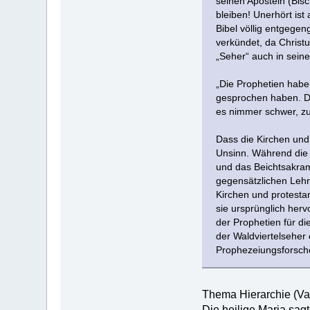
seinen Aposteln (Bisc
bleiben! Unerhört ist
Bibel völlig entgegen
verkündet, da Christu
„Seher“ auch in sei
„Die Prophetien haben
gesprochen haben. Di
es nimmer schwer, zu
Dass die Kirchen und
Unsinn. Während die 
und das Beichtsakram
gegensätzlichen Lehr
Kirchen und protesta
sie ursprünglich her
der Prophetien für di
der Waldviertelseher
Prophezeiungsforsche
Thema Hierarchie (Vat
Die heilige Maria sag