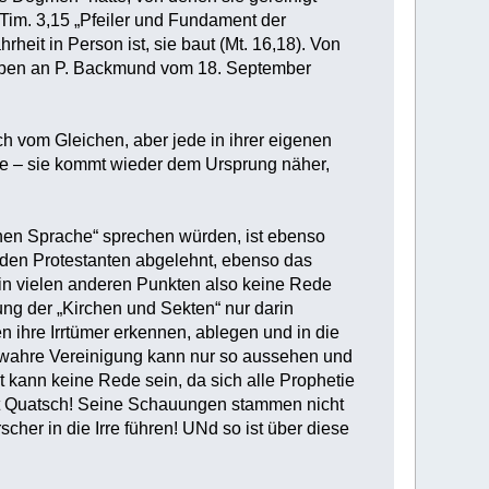
 Tim. 3,15 „Pfeiler und Fundament der
rheit in Person ist, sie baut (Mt. 16,18). Von
reiben an P. Backmund vom 18. September
ch vom Gleichen, aber jede in ihrer eigenen
he – sie kommt wieder dem Ursprung näher,
enen Sprache“ sprechen würden, ist ebenso
n den Protestanten abgelehnt, ebenso das
in vielen anderen Punkten also keine Rede
ung der „Kirchen und Sekten“ nur darin
 ihre Irrtümer erkennen, ablegen und in die
e wahre Vereinigung kann nur so aussehen und
it kann keine Rede sein, da sich alle Prophetie
zählt Quatsch! Seine Schauungen stammen nicht
her in die Irre führen! UNd so ist über diese