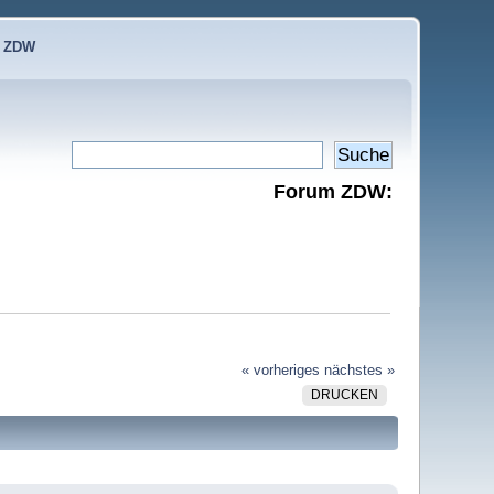
e ZDW
Forum ZDW:
« vorheriges
nächstes »
DRUCKEN