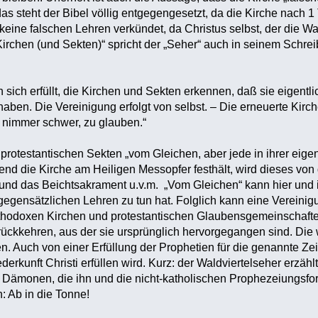
s steht der Bibel völlig entgegengesetzt, da die Kirche nach 1
o keine falschen Lehren verkündet, da Christus selbst, der die Wah
Kirchen (und Sekten)“ spricht der „Seher“ auch in seinem Sch
 sich erfüllt, die Kirchen und Sekten erkennen, daß sie eigentli
ben. Die Vereinigung erfolgt von selbst. – Die erneuerte Kirc
 nimmer schwer, zu glauben.“
protestantischen Sekten „vom Gleichen, aber jede in ihrer eig
end die Kirche am Heiligen Messopfer festhält, wird dieses vo
 und das Beichtsakrament u.v.m. „Vom Gleichen“ kann hier und 
 gegensätzlichen Lehren zu tun hat. Folglich kann eine Vereinig
thodoxen Kirchen und protestantischen Glaubensgemeinschaften
rückkehren, aus der sie ursprünglich hervorgegangen sind. Di
en. Auch von einer Erfüllung der Prophetien für die genannte Ze
iederkunft Christi erfüllen wird. Kurz: der Waldviertelseher er
 Dämonen, die ihn und die nicht-katholischen Prophezeiungsforsc
 Ab in die Tonne!