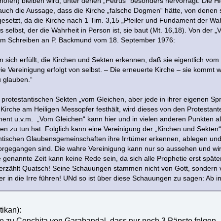
höfen) bleiben wird, unter denen „Petrus“ besonders hervorragt. Die Hi
 auch die Aussage, dass die Kirche „falsche Dogmen“ hätte, von denen 
gesetzt, da die Kirche nach 1 Tim. 3,15 „Pfeiler und Fundament der Wahr
s selbst, der die Wahrheit in Person ist, sie baut (Mt. 16,18). Von der 
nem Schreiben an P. Backmund vom 18. September 1976:
 sich erfüllt, die Kirchen und Sekten erkennen, daß sie eigentlich vom
e Vereinigung erfolgt von selbst. – Die erneuerte Kirche – sie kommt
 glauben.“
 protestantischen Sekten „vom Gleichen, aber jede in ihrer eigenen Sp
Kirche am Heiligen Messopfer festhält, wird dieses von den Protestan
ent u.v.m. „Vom Gleichen“ kann hier und in vielen anderen Punkten al
en zu tun hat. Folglich kann eine Vereinigung der „Kirchen und Sekten
ntischen Glaubensgemeinschaften ihre Irrtümer erkennen, ablegen und 
vorgegangen sind. Die wahre Vereinigung kann nur so aussehen und wird
e genannte Zeit kann keine Rede sein, da sich alle Prophetie erst später 
 erzählt Quatsch! Seine Schauungen stammen nicht von Gott, sondern v
r in die Irre führen! UNd so ist über diese Schauungen zu sagen: Ab in
ikan):
te zu Conchita von Garabandal, dass nur noch 3 Päpste folgen,