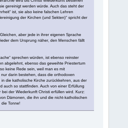
erarchie wird bis Christi Wiederkunft bestehen
sie gereinigt werden würde. Auch das steht der
heit“ ist, sie also keine falschen Lehren
„Vereinigung der Kirchen (und Sekten)“ spricht der
 Gleichen, aber jede in ihrer eigenen Sprache
 wieder dem Ursprung näher, den Menschen fällt
rache“ sprechen würden, ist ebenso reinster
ten abgelehnt, ebenso das geweihte Priestertum
so keine Rede sein, weil man es mit
“ nur darin bestehen, dass die orthodoxen
in die katholische Kirche zurückkehren, aus der
 auch so stattfinden. Auch von einer Erfüllung
bei der Wiederkunft Christi erfüllen wird. Kurz:
on Dämonen, die ihn und die nicht-katholischen
 die Tonne!