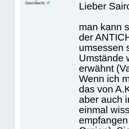
Geschlecht:
Lieber Sair
man kann si
der ANTIC
umsessen s
Umstände w
erwähnt (Va
Wenn ich m
das von A.
aber auch i
einmal wis
empfangen h