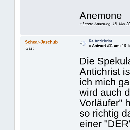
Anemone
«
Letzte Änderung: 18. Mai 2
Re:Antichrist
Schear-Jaschub
«
Antwort #11 am:
18. M
Gast
Die Spekula
Antichrist i
ich mich ga
wird auch d
Vorläufer"
so richtig 
einer "DER"