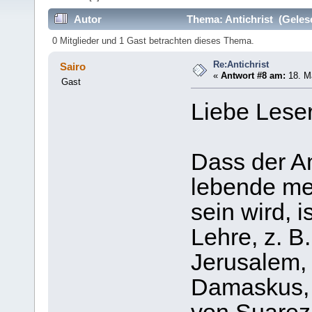
Autor
Thema: Antichrist (Geles
0 Mitglieder und 1 Gast betrachten dieses Thema.
Re:Antichrist
Sairo
«
Antwort #8 am:
18. Ma
Gast
Liebe Lese
Dass der An
lebende me
sein wird, 
Lehre, z. B.
Jerusalem, 
Damaskus, 