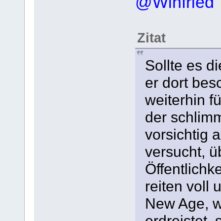
@Winfried
Zitat
Sollte es d
er dort besc
weiterhin f
der schlim
vorsichtig 
versucht, ü
Öffentlichk
reiten voll
New Age, wo
erdreistet,