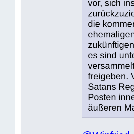
vor, sich in
zurückzuzi
die kommen
ehemaligen
zukünftigen
es sind un
versammelt,
freigeben. 
Satans Regi
Posten inn
äußeren Ma