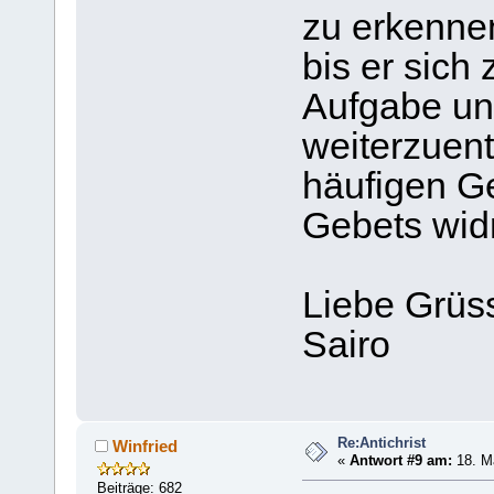
zu erkenne
bis er sich 
Aufgabe un
weiterzuen
häufigen G
Gebets wi
Liebe Grüs
Sairo
Re:Antichrist
Winfried
«
Antwort #9 am:
18. Ma
Beiträge: 682