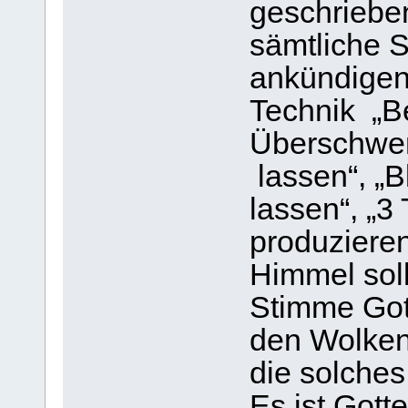
geschriebe
sämtliche S
ankündigen.
Technik „B
Überschwe
lassen“, „
lassen“, „3
produzieren
Himmel soll
Stimme Got
den Wolken
die solches
Es ist Gott