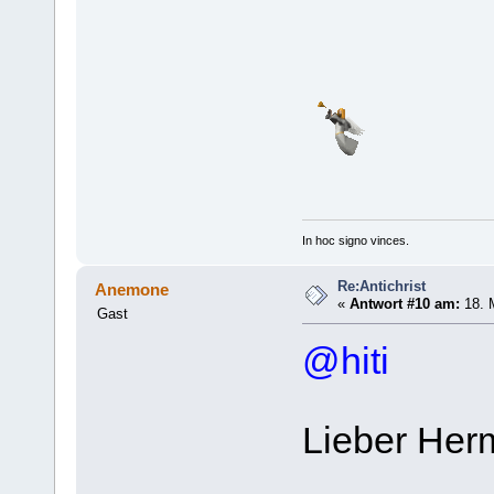
In hoc signo vinces.
Re:Antichrist
Anemone
«
Antwort #10 am:
18. M
Gast
@hiti
Lieber Her