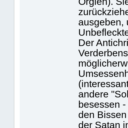
Orgien). Si
zurückzieh
ausgeben, 
Unbefleckt
Der Antichr
Verderbens
möglicherw
Umsessenhe
(interessan
andere "So
besessen - 
den Bissen
der Satan i