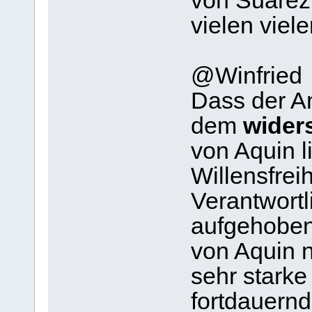
von Suarez
vielen viel
@Winfried
Dass der An
dem
wider
von Aquin l
Willensfrei
Verantwortli
aufgehoben
von Aquin 
sehr stark
fortdauernd