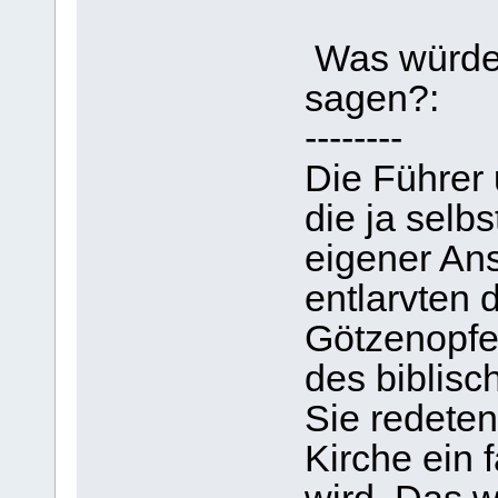
Was würdes
sagen?:
--------
Die Führer 
die ja selb
eigener An
entlarvten d
Götzenopfe
des biblisc
Sie redeten
Kirche ein 