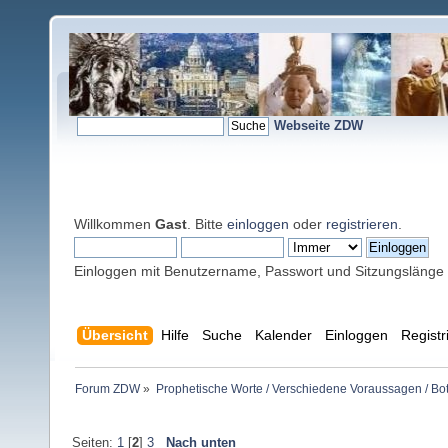
Webseite ZDW
Willkommen
Gast
. Bitte
einloggen
oder
registrieren
.
Einloggen mit Benutzername, Passwort und Sitzungslänge
Übersicht
Hilfe
Suche
Kalender
Einloggen
Registr
Forum ZDW
»
Prophetische Worte / Verschiedene Voraussagen / Bo
Seiten:
1
[
2
]
3
Nach unten