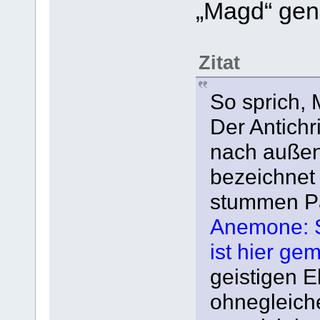
„Magd“ gena
Zitat
So sprich, 
Der Antichr
nach außen 
bezeichnet 
stummen P
Anemone: S
ist hier gem
geistigen E
ohnegleiche