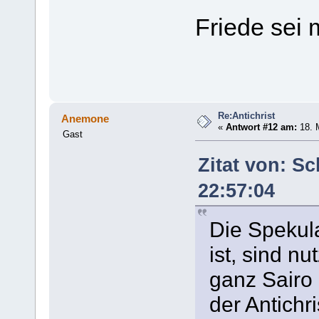
Friede sei 
Re:Antichrist
Anemone
«
Antwort #12 am:
18. M
Gast
Zitat von: S
22:57:04
Die Spekula
ist, sind n
ganz Sairo 
der Antichri