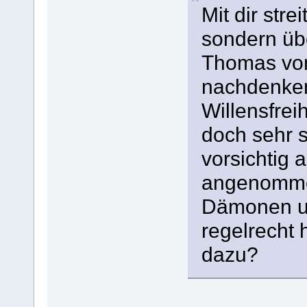
Mit dir stre
sondern üb
Thomas von
nachdenken
Willensfreih
doch sehr s
vorsichtig 
angenomme
Dämonen un
regelrecht 
dazu?