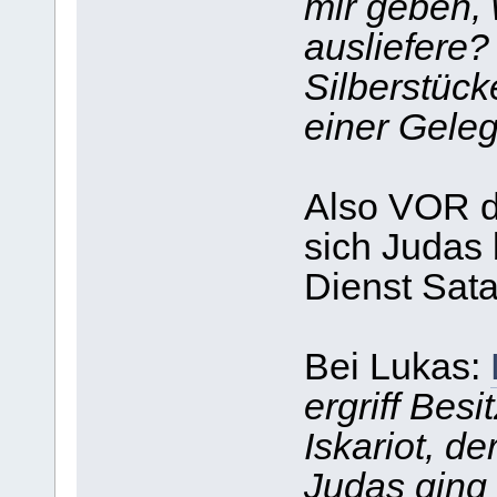
mir geben,
ausliefere?
Silberstück
einer Geleg
Also VOR d
sich Judas 
Dienst Sata
Bei Lukas:
ergriff Bes
Iskariot, d
Judas ging