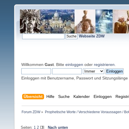
Webseite ZDW
Willkommen
Gast
. Bitte
einloggen
oder
registrieren
.
Einloggen mit Benutzername, Passwort und Sitzungslänge
Übersicht
Hilfe
Suche
Kalender
Einloggen
Registr
Forum ZDW
»
Prophetische Worte / Verschiedene Voraussagen / Bo
Seiten:
1
2
[
3
]
Nach unten