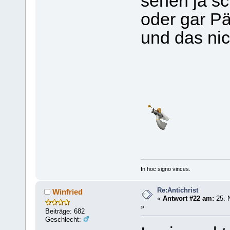
sehen ja sc
oder gar P
und das nic
In hoc signo vinces.
Re:Antichrist
Winfried
«
Antwort #22 am:
25. 
»
Beiträge: 682
Geschlecht: