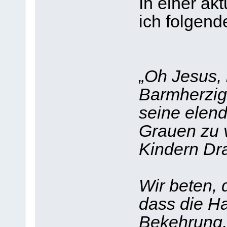
In einer ak
ich folgend
„Oh Jesus, 
Barmherzigk
seine elen
Grauen zu 
Kindern Dr
Wir beten, 
dass die H
Bekehrung,