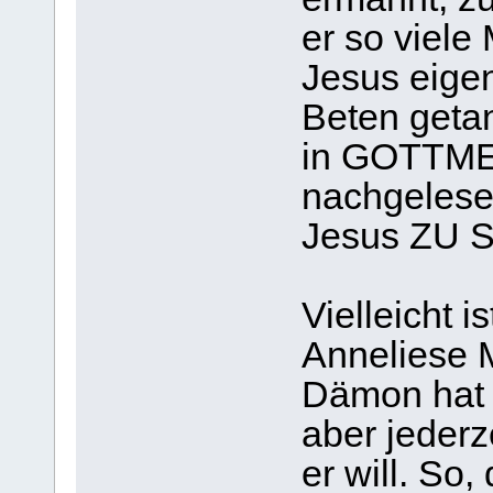
er so viele
Jesus eigen
Beten getan
in GOTTME
nachgelesen
Jesus ZU S
Vielleicht i
Anneliese M
Dämon hat
aber jeder
er will. So,