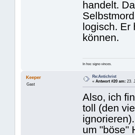
handelt. D
Selbstmord 
logisch. Er
können.
In hoc signo vinces.
Re:Antichrist
Keeper
«
Antwort #20 am:
23. J
Gast
Also, ich f
toll (den vi
ignorieren).
um "böse" H