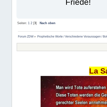
Friede!
Seiten:
1
2
[
3
]
Nach oben
Forum ZDW
»
Prophetische Worte / Verschiedene Voraussagen / Bo
La S