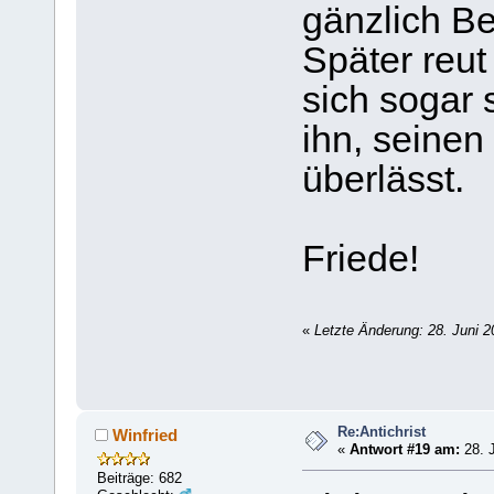
gänzlich Be
Später reut
sich sogar s
ihn, seinen
überlässt.
Friede!
«
Letzte Änderung: 28. Juni 
Re:Antichrist
Winfried
«
Antwort #19 am:
28. J
Beiträge: 682