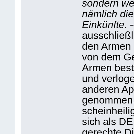
sondern wei
nämlich die
Einkünfte.
-
ausschließ
den Armen 
von dem Gel
Armen besti
und verloge
anderen Apo
genommen. 
scheinheili
sich als DE
gerechte Di