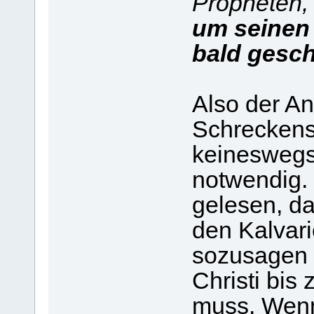
Propheten, 
um seinen
bald gesc
Also der Ant
Schreckensh
keineswegs
notwendig. 
gelesen, da
den Kalvar
sozusagen 
Christi bis
muss. Wenn 