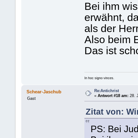
Bei ihm wis
erwähnt, das
als der Her
Also beim 
Das ist sch
In hoc signo vinces.
Re:Antichrist
Schear-Jaschub
«
Antwort #18 am:
28. J
Gast
Zitat von: Wi
PS: Bei Jud