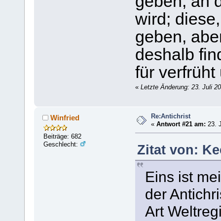
geben, an d
wird; diese
geben, aber
deshalb fin
für verfrüht
«
Letzte Änderung: 23. Juli 2
Re:Antichrist
Winfried
«
Antwort #21 am:
23. J
Beiträge: 682
Geschlecht:
Zitat von: Ke
Eins ist me
der Antichr
Art Weltreg