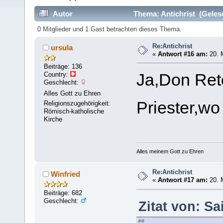
Autor
Thema: Antichrist (Geles
0 Mitglieder und 1 Gast betrachten dieses Thema.
Re:Antichrist
ursula
«
Antwort #16 am:
20. M
Beiträge: 136
Country:
Ja,Don Reto
Geschlecht:
Alles Gott zu Ehren
Priester,w
Religionszugehörigkeit:
Römisch-katholische
Kirche
Alles meinem Gott zu Ehren
Re:Antichrist
Winfried
«
Antwort #17 am:
20. M
Beiträge: 682
Geschlecht:
Zitat von: Sa