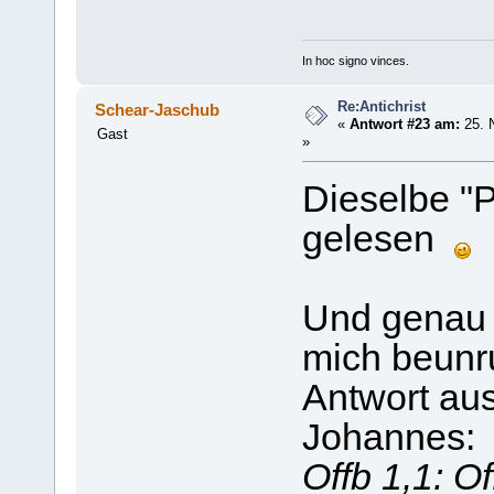
In hoc signo vinces.
Re:Antichrist
Schear-Jaschub
«
Antwort #23 am:
25. 
Gast
»
Dieselbe "
gelesen
Und genau 
mich beunru
Antwort au
Johannes:
Offb 1,1: O