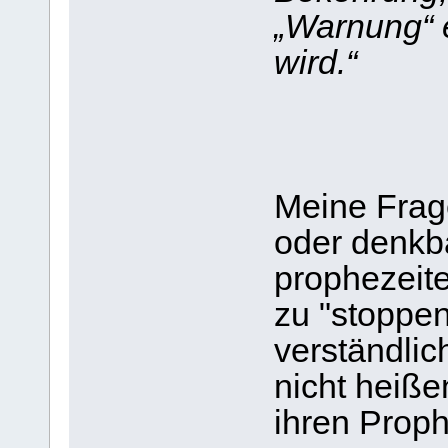
„Warnung“ 
wird.“
Meine Frage
oder denkba
prophezeit
zu "stoppe
verständlic
nicht heißen
ihren Prop