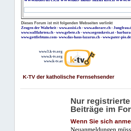
Dieses Forum ist mit folgenden Webseiten verlinkt
Zeugen der Wahrheit
-
www.assisi.ch
-
www.adorare.ch
-
Jungfrau.d
www.wallfahrten.ch
-
www.gebete.ch
-
www.segenskreis.at
-
barbara
www.gottliebtuns.com
-
www.das-haus-lazarus.ch
-
www.pater-pio.de
www3.k-tv.org
www.k-tv.org
www.k-tv.at
K-TV der katholische Fernsehsender
Nur registrier
Beiträge im Fo
Wenn Sie sich anme
Neuanmeldungen müsse