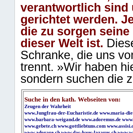
verantwortlich sind
gerichtet werden. Je
die zu sorgen seine
dieser Welt ist.
Diese
Schranke, die uns vo
trennt. »Wir haben hi
sondern suchen die z
Suche in den kath. Webseiten von:
Zeugen der Wahrheit
www.Jungfrau-der-Eucharistie.de
www.maria-die
www.barbara-weigand.de
www.adoremus.de
www.
www.gebete.ch
www.gottliebtuns.com
www.assisi.
www.adorare.ch
www.das-haus-lazarus.ch
www.wa