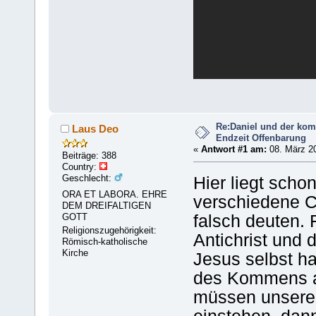
Re:Daniel und der kom
Laus Deo
Endzeit Offenbarung
«
Antwort #1 am:
08. März 20
Beiträge: 388
Country:
Geschlecht:
Hier liegt scho
ORA ET LABORA. EHRE
verschiedene C
DEM DREIFALTIGEN
GOTT
falsch deuten. F
Religionszugehörigkeit:
Antichrist und 
Römisch-katholische
Kirche
Jesus selbst h
des Kommens 
müssen unseren