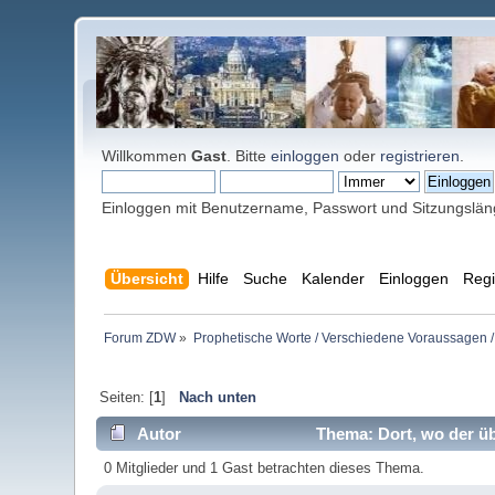
Willkommen
Gast
. Bitte
einloggen
oder
registrieren
.
Einloggen mit Benutzername, Passwort und Sitzungslä
Übersicht
Hilfe
Suche
Kalender
Einloggen
Regi
Forum ZDW
»
Prophetische Worte / Verschiedene Voraussagen /
Seiten: [
1
]
Nach unten
Autor
Thema: Dort, wo der üb
0 Mitglieder und 1 Gast betrachten dieses Thema.