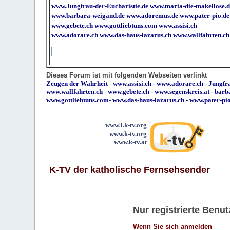
www.Jungfrau-der-Eucharistie.de
www.maria-die-makellose.d
www.barbara-weigand.de
www.adoremus.de
www.pater-pio.de
www.gebete.ch
www.gottliebtuns.com
www.assisi.ch
www.adorare.ch
www.das-haus-lazarus.ch
www.wallfahrten.ch
Dieses Forum ist mit folgenden Webseiten verlinkt
Zeugen der Wahrheit
-
www.assisi.ch
-
www.adorare.ch
-
Jungfra
www.wallfahrten.ch
-
www.gebete.ch
-
www.segenskreis.at
-
barb
www.gottliebtuns.com
-
www.das-haus-lazarus.ch
-
www.pater-pi
www3.k-tv.org
www.k-tv.org
www.k-tv.at
K-TV der katholische Fernsehsender
Nur registrierte Ben
Wenn Sie sich anmelden