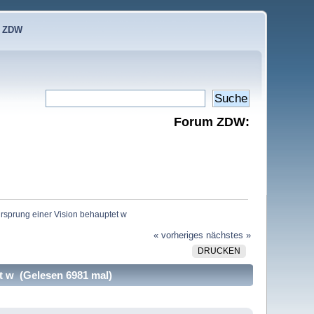
e ZDW
Forum ZDW:
Ursprung einer Vision behauptet w
« vorheriges
nächstes »
DRUCKEN
t w (Gelesen 6981 mal)