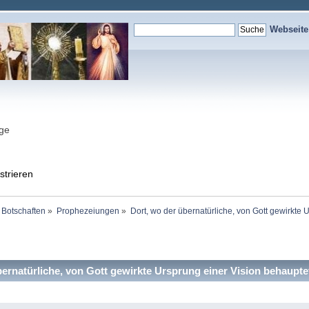
Webseit
nge
strieren
 Botschaften
»
Prophezeiungen
»
Dort, wo der übernatürliche, von Gott gewirkte 
ernatürliche, von Gott gewirkte Ursprung einer Vision behaupte