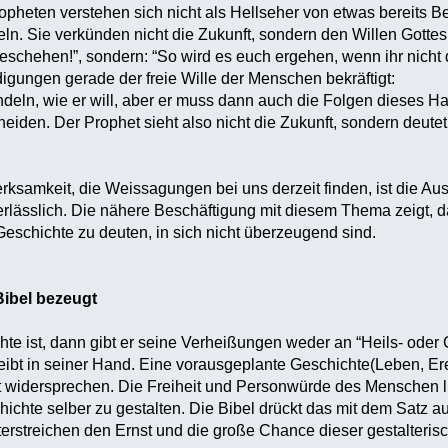
opheten verstehen sich nicht als Hellseher von etwas bereits 
n. Sie verkünden nicht die Zukunft, sondern den Willen Gotte
eschehen!”, sondern: “So wird es euch ergehen, wenn ihr nicht di
gungen gerade der freie Wille der Menschen bekräftigt:
ln, wie er will, aber er muss dann auch die Folgen dieses Hand
iden. Der Prophet sieht also nicht die Zukunft, sondern deute
ksamkeit, die Weissagungen bei uns derzeit finden, ist die Aus
rlässlich. Die nähere Beschäftigung mit diesem Thema zeigt,
eschichte zu deuten, in sich nicht überzeugend sind.
Bibel bezeugt
chte ist, dann gibt er seine Verheißungen weder an “Heils- ode
leibt in seiner Hand. Eine vorausgeplante Geschichte(Leben, Er
 widersprechen. Die Freiheit und Personwürde des Menschen li
hichte selber zu gestalten. Die Bibel drückt das mit dem Satz a
terstreichen den Ernst und die große Chance dieser gestalteri