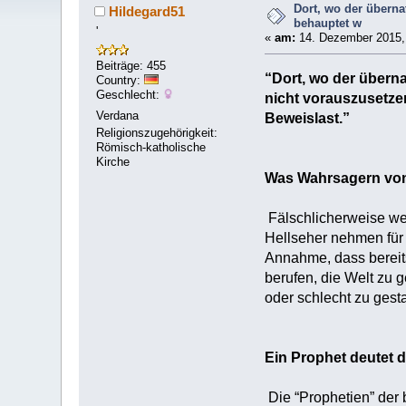
Dort, wo der überna
Hildegard51
behauptet w
'
«
am:
14. Dezember 2015, 
Beiträge: 455
“Dort, wo der überna
Country:
Geschlecht:
nicht vorauszusetzen
Verdana
Beweislast.”
Religionszugehörigkeit:
Römisch-katholische
Kirche
Was Wahrsagern von
Fälschlicherweise wer
Hellseher nehmen für
Annahme, dass bereits 
berufen, die Welt zu g
oder schlecht zu gesta
Ein Prophet deutet 
Die “Prophetien” der