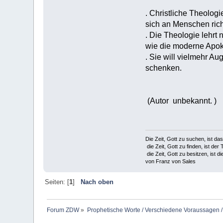
. Christliche Theolog
sich an Menschen rich
. Die Theologie lehrt 
wie die moderne Apoka
. Sie will vielmehr A
schenken.
(Autor unbekannt. )
Die Zeit, Gott zu suchen, ist da
die Zeit, Gott zu finden, ist der 
die Zeit, Gott zu besitzen, ist di
von Franz von Sales
Seiten: [
1
]
Nach oben
Forum ZDW
»
Prophetische Worte / Verschiedene Voraussagen /