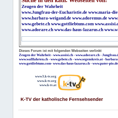
Suche in den kath. Webseiten von:
Zeugen der Wahrheit
www.Jungfrau-der-Eucharistie.de
www.maria-die
www.barbara-weigand.de
www.adoremus.de
www.
www.gebete.ch
www.gottliebtuns.com
www.assisi.
www.adorare.ch
www.das-haus-lazarus.ch
www.wa
Dieses Forum ist mit folgenden Webseiten verlinkt
Zeugen der Wahrheit
-
www.assisi.ch
-
www.adorare.ch
-
Jungfrau.d
www.wallfahrten.ch
-
www.gebete.ch
-
www.segenskreis.at
-
barbara
www.gottliebtuns.com
-
www.das-haus-lazarus.ch
-
www.pater-pio.de
www3.k-tv.org
www.k-tv.org
www.k-tv.at
K-TV der katholische Fernsehsender