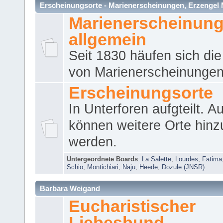
Erscheinungsorte - Marienerscheinungen, Erzengel Micha
Marienerscheinun
allgemein
Seit 1830 häufen sich die
von Marienerscheinungen 
Erscheinungsorte
In Unterforen aufgteilt. 
können weitere Orte hinz
werden.
Untergeordnete Boards
:
La Salette
,
Lourdes
,
Fatima
Schio
,
Montichiari
,
Naju
,
Heede
,
Dozule (JNSR)
Barbara Weigand
Eucharistischer
Liebesbund