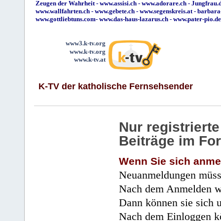
Zeugen der Wahrheit
-
www.assisi.ch
-
www.adorare.ch
-
Jungfrau.d
www.wallfahrten.ch
-
www.gebete.ch
-
www.segenskreis.at
-
barbara
www.gottliebtuns.com
-
www.das-haus-lazarus.ch
-
www.pater-pio.de
www3.k-tv.org
www.k-tv.org
www.k-tv.at
K-TV der katholische Fernsehsender
Nur registrier
Beiträge im Fo
Wenn Sie sich anme
Neuanmeldungen müsse
Nach dem Anmelden wir
Dann können sie sich 
Nach dem Einloggen kö