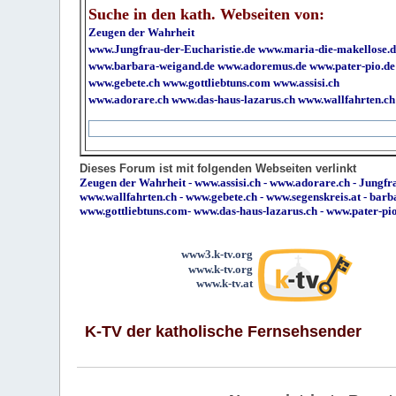
Suche in den kath. Webseiten von:
Zeugen der Wahrheit
www.Jungfrau-der-Eucharistie.de
www.maria-die-makellose.d
www.barbara-weigand.de
www.adoremus.de
www.pater-pio.de
www.gebete.ch
www.gottliebtuns.com
www.assisi.ch
www.adorare.ch
www.das-haus-lazarus.ch
www.wallfahrten.ch
Dieses Forum ist mit folgenden Webseiten verlinkt
Zeugen der Wahrheit
-
www.assisi.ch
-
www.adorare.ch
-
Jungfra
www.wallfahrten.ch
-
www.gebete.ch
-
www.segenskreis.at
-
barb
www.gottliebtuns.com
-
www.das-haus-lazarus.ch
-
www.pater-pi
www3.k-tv.org
www.k-tv.org
www.k-tv.at
K-TV der katholische Fernsehsender