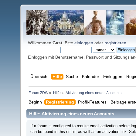
Willkommen
Gast
. Bitte
einloggen
oder
registrieren
.
Einloggen mit Benutzername, Passwort und Sitzungslä
Übersicht
Hilfe
Suche
Kalender
Einloggen
Regi
Forum ZDW
»
Hilfe
»
Aktivierung eines neuen Accounts
Beginn
Registrierung
Profil-Features
Beiträge erst
Hilfe: Aktivierung eines neuen Accounts
If a forum is configured to require email activation before 
can be found in this email, as well as an activation link. Se