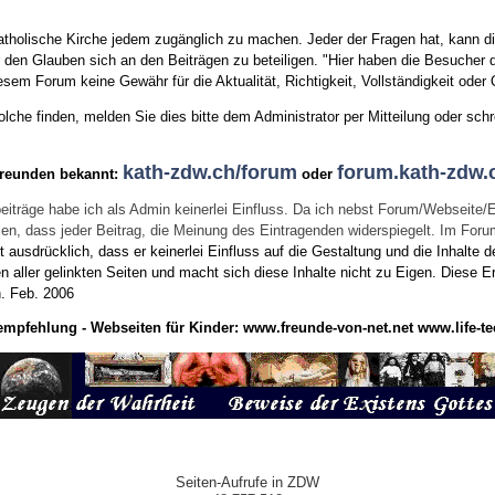
tholische Kirche jedem zugänglich zu machen. Jeder der Fragen hat, kann di
den Glauben sich an den Beiträgen zu beteiligen. "Hier haben die Besucher d
sem Forum keine Gewähr für die Aktualität, Richtigkeit, Vollständigkeit oder Q
he finden, melden Sie dies bitte dem Administrator per Mitteilung oder schr
kath-zdw.ch/forum
forum.kath-zdw.
Freunden bekannt:
oder
eiträge habe ich als Admin keinerlei Einfluss. Da ich nebst Forum/Webseite/
wissen, dass jeder Beitrag, die Meinung des Eintragenden widerspiegelt. Im Fo
usdrücklich, dass er keinerlei Einfluss auf die Gestaltung und die Inhalte d
en aller gelinkten Seiten und macht sich diese Inhalte nicht zu Eigen.
Diese Er
n.
Feb. 2006
empfehlung - Webseiten für Kinder:
www.freunde-von-net.net
www.life-te
Seiten-Aufrufe in ZDW