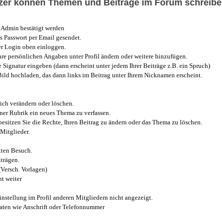
utzer können Themen und Beiträge im Forum schreibe
Admin bestätigt werden
 Passwort per Email gesendet.
r Login oben einloggen.
e persönlichen Angaben unter Profil ändern oder weitere hinzufügen.
e Signatur eingeben (dann erscheint unter jedem Ihrer Beiträge z.B. ein Spruch)
 Bild hochladen, das dann links im Beitrag unter Ihrem Nicknamen erscheint.
ich verändern oder löschen.
iner Rubrik ein neues Thema zu verfassen.
esitzen Sie die Rechte, Ihren Beitrag zu ändern oder das Thema zu löschen.
Mitglieder.
zten Besuch.
trägen.
(Versch. Vorlagen)
t weiter
instellung im Profil anderen Mitgliedern nicht angezeigt.
aten wie Anschrift oder Telefonnummer