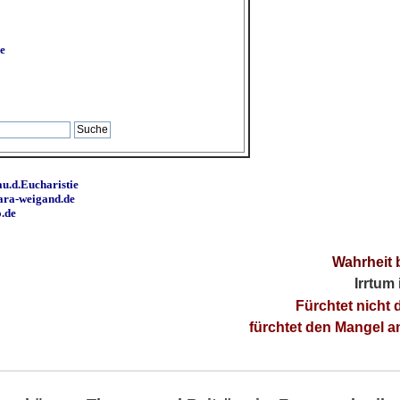
e
u.d.Eucharistie
ara-weigand.de
o.de
Wahrheit 
Irrtum
Fürchtet nicht 
fürchtet den Mangel 