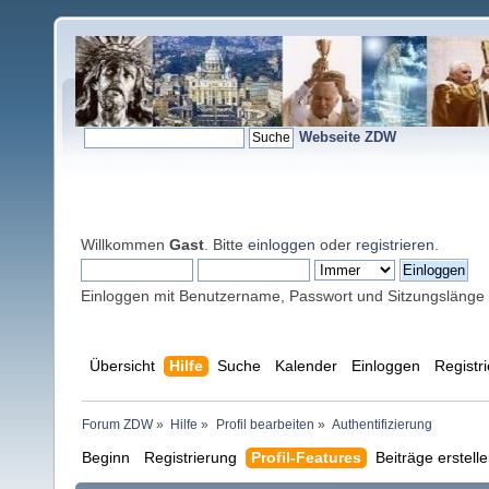
Webseite ZDW
Willkommen
Gast
. Bitte
einloggen
oder
registrieren
.
Einloggen mit Benutzername, Passwort und Sitzungslänge
Übersicht
Hilfe
Suche
Kalender
Einloggen
Registr
Forum ZDW
»
Hilfe
»
Profil bearbeiten
»
Authentifizierung
Beginn
Registrierung
Profil-Features
Beiträge erstell