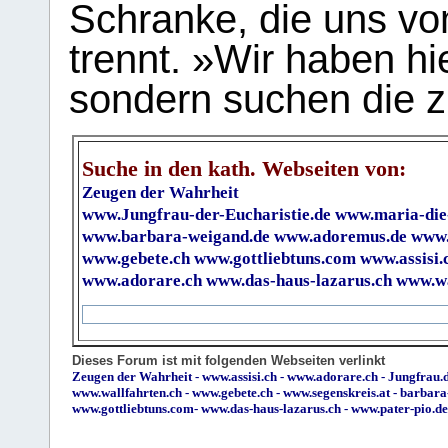
Schranke, die uns vo
trennt. »Wir haben hi
sondern suchen die z
Suche in den kath. Webseiten von:
Zeugen der Wahrheit
www.Jungfrau-der-Eucharistie.de
www.maria-die
www.barbara-weigand.de
www.adoremus.de
www.
www.gebete.ch
www.gottliebtuns.com
www.assisi.
www.adorare.ch
www.das-haus-lazarus.ch
www.wa
Dieses Forum ist mit folgenden Webseiten verlinkt
Zeugen der Wahrheit
-
www.assisi.ch
-
www.adorare.ch
-
Jungfrau.d
www.wallfahrten.ch
-
www.gebete.ch
-
www.segenskreis.at
-
barbara
www.gottliebtuns.com
-
www.das-haus-lazarus.ch
-
www.pater-pio.de