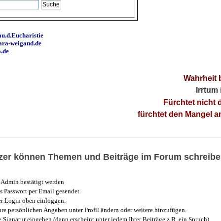
u.d.Eucharistie
ara-weigand.de
o.de
Wahrheit 
Irrtum
Fürchtet nicht 
fürchtet den Mangel 
utzer können Themen und Beiträge im Forum schreibe
Admin bestätigt werden
 Passwort per Email gesendet.
r Login oben einloggen.
e persönlichen Angaben unter Profil ändern oder weitere hinzufügen.
e Signatur eingeben (dann erscheint unter jedem Ihrer Beiträge z.B. ein Spruch)