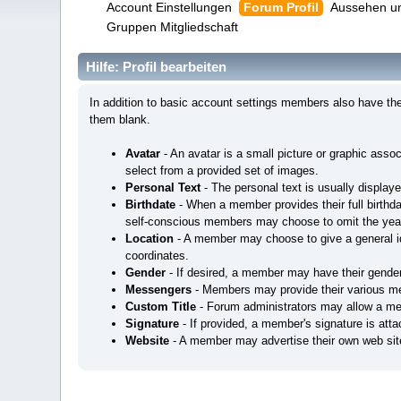
Account Einstellungen
Forum Profil
Aussehen u
Gruppen Mitgliedschaft
Hilfe: Profil bearbeiten
In addition to basic account settings members also have the o
them blank.
Avatar
- An avatar is a small picture or graphic ass
select from a provided set of images.
Personal Text
- The personal text is usually display
Birthdate
- When a member provides their full birthdate
self-conscious members may choose to omit the year in 
Location
- A member may choose to give a general idea
coordinates.
Gender
- If desired, a member may have their gender 
Messengers
- Members may provide their various m
Custom Title
- Forum administrators may allow a me
Signature
- If provided, a member's signature is atta
Website
- A member may advertise their own web site 