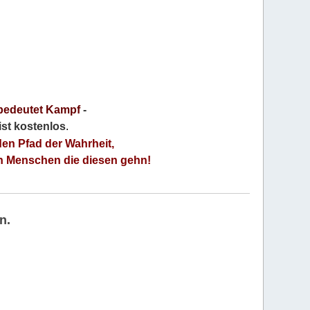
bedeutet Kampf
-
 ist kostenlos
.
den Pfad der Wahrheit,
an Menschen die diesen gehn!
n.