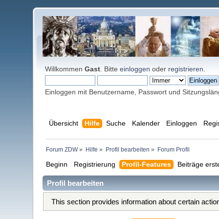
Willkommen
Gast
. Bitte
einloggen
oder
registrieren
.
Einloggen mit Benutzername, Passwort und Sitzungslä
Übersicht
Hilfe
Suche
Kalender
Einloggen
Regi
Forum ZDW
»
Hilfe
»
Profil bearbeiten
»
Forum Profil
Beginn
Registrierung
Profil-Features
Beiträge erst
Profil bearbeiten
This section provides information about certain acti