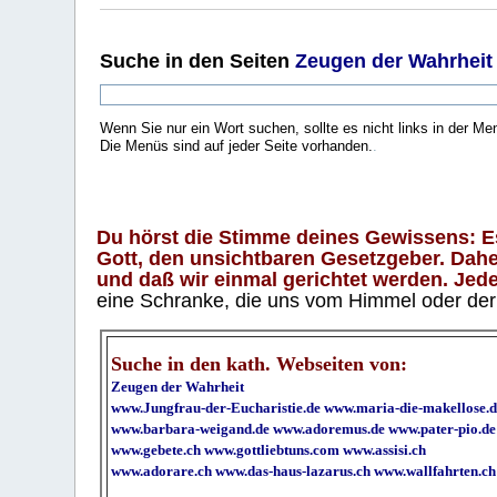
Suche
in den Seiten
Zeugen der Wahrheit
Wenn Sie nur ein Wort suchen, sollte es nicht links in der Me
Die Menüs sind auf jeder Seite vorhanden.
.
Du hörst die Stimme deines Gewissens: Es 
Gott, den unsichtbaren Gesetzgeber. Daher
und daß wir einmal gerichtet werden. Jeder
eine Schranke, die uns vom Himmel oder der H
Suche in den kath. Webseiten von:
Zeugen der Wahrheit
www.Jungfrau-der-Eucharistie.de
www.maria-die-makellose.d
www.barbara-weigand.de
www.adoremus.de
www.pater-pio.de
www.gebete.ch
www.gottliebtuns.com
www.assisi.ch
www.adorare.ch
www.das-haus-lazarus.ch
www.wallfahrten.ch