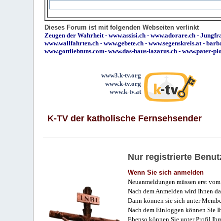
Dieses Forum ist mit folgenden Webseiten verlinkt
Zeugen der Wahrheit
-
www.assisi.ch
-
www.adorare.ch
-
Jungfra
www.wallfahrten.ch
-
www.gebete.ch
-
www.segenskreis.at
-
barb
www.gottliebtuns.com
-
www.das-haus-lazarus.ch
-
www.pater-pi
www3.k-tv.org
www.k-tv.org
www.k-tv.at
K-TV der katholische Fernsehsender
Nur registrierte Ben
Wenn Sie sich anmelden
Neuanmeldungen müssen erst vom 
Nach dem Anmelden wird Ihnen das
Dann können sie sich unter Membe
Nach dem Einloggen können Sie Ihr
Ebenso können Sie unter Profil Ihr