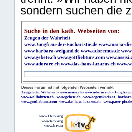
sondern suchen die z
Suche in den kath. Webseiten von:
Zeugen der Wahrheit
www.Jungfrau-der-Eucharistie.de
www.maria-die
www.barbara-weigand.de
www.adoremus.de
www.
www.gebete.ch
www.gottliebtuns.com
www.assisi.
www.adorare.ch
www.das-haus-lazarus.ch
www.wa
Dieses Forum ist mit folgenden Webseiten verlinkt
Zeugen der Wahrheit
-
www.assisi.ch
-
www.adorare.ch
-
Jungfrau.d
www.wallfahrten.ch
-
www.gebete.ch
-
www.segenskreis.at
-
barbara
www.gottliebtuns.com
-
www.das-haus-lazarus.ch
-
www.pater-pio.de
www3.k-tv.org
www.k-tv.org
www.k-tv.at