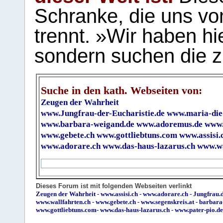
Schranke, die uns vo
trennt. »Wir haben hi
sondern suchen die z
Suche in den kath. Webseiten von:
Zeugen der Wahrheit
www.Jungfrau-der-Eucharistie.de
www.maria-die
www.barbara-weigand.de
www.adoremus.de
www.
www.gebete.ch
www.gottliebtuns.com
www.assisi.
www.adorare.ch
www.das-haus-lazarus.ch
www.wa
Dieses Forum ist mit folgenden Webseiten verlinkt
Zeugen der Wahrheit
-
www.assisi.ch
-
www.adorare.ch
-
Jungfrau.d
www.wallfahrten.ch
-
www.gebete.ch
-
www.segenskreis.at
-
barbara
www.gottliebtuns.com
-
www.das-haus-lazarus.ch
-
www.pater-pio.de