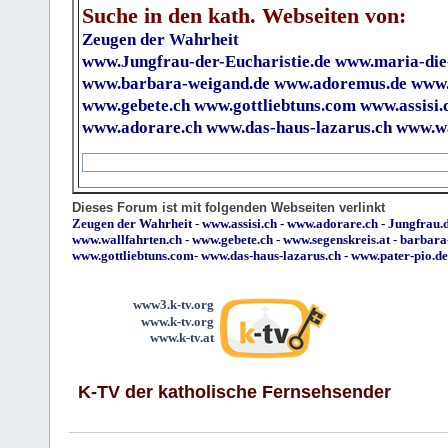
Suche in den kath. Webseiten von:
Zeugen der Wahrheit
www.Jungfrau-der-Eucharistie.de
www.maria-die
www.barbara-weigand.de
www.adoremus.de
www.
www.gebete.ch
www.gottliebtuns.com
www.assisi.
www.adorare.ch
www.das-haus-lazarus.ch
www.wa
Dieses Forum ist mit folgenden Webseiten verlinkt
Zeugen der Wahrheit
-
www.assisi.ch
-
www.adorare.ch
-
Jungfrau.d
www.wallfahrten.ch
-
www.gebete.ch
-
www.segenskreis.at
-
barbara
www.gottliebtuns.com
-
www.das-haus-lazarus.ch
-
www.pater-pio.de
www3.k-tv.org
www.k-tv.org
www.k-tv.at
K-TV der katholische Fernsehsender