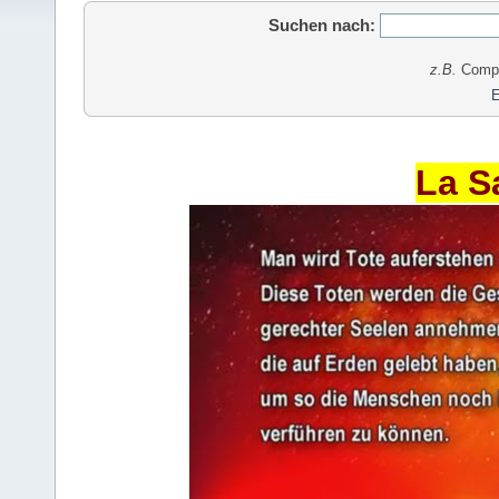
Suchen nach:
z.B.
Comput
E
La S