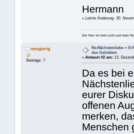
Hermann
«
Letzte Änderung: 30. Novemb
Der Herr ist mein Licht und mein Hei
Re:Nächstenliebe = Er
neugierig
des Geliebten
«
Antwort #2 am:
13. Dezembe
Beiträge: 7
Da es bei 
Nächstenli
eurer Disku
offenen Aug
merken, da
Menschen gi