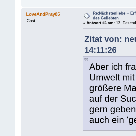
Re:Nächstenliebe = Er
LoveAndPray85
des Geliebten
Gast
«
Antwort #4 am:
13. Dezembe
Zitat von: n
14:11:26
Aber ich fr
Umwelt mit 
größere Ma
auf der Suc
gern geben 
auch ein 'g