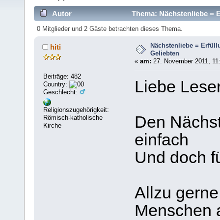
Autor
Thema: Nächstenliebe = E
0 Mitglieder und 2 Gäste betrachten dieses Thema.
Nächstenliebe = Erfül
hiti
Geliebten
«
am:
27. November 2011, 11:
Beiträge: 482
Liebe Leser
Country:
Geschlecht:
Religionszugehörigkeit:
Den Nächste
Römisch-katholische
Kirche
einfach
Und doch f
Allzu gerne
Menschen au