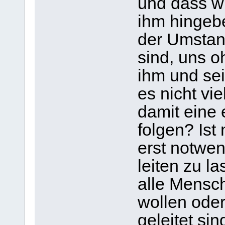
und dass wi
ihm hingeb
der Umstand
sind, uns o
ihm und se
es nicht vi
damit eine
folgen? Ist 
erst notwe
leiten zu l
alle Mensch
wollen oder
geleitet si