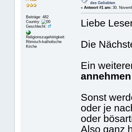
des Geliebten
«
Antwort #1 am:
30. Novembe
Beiträge: 482
Liebe Leser
Country:
Geschlecht:
Religionszugehörigkeit:
Die Nächst
Römisch-katholische
Kirche
Ein weitere
annehmen
Sonst werde
oder je nac
oder bösart
Also ganz h