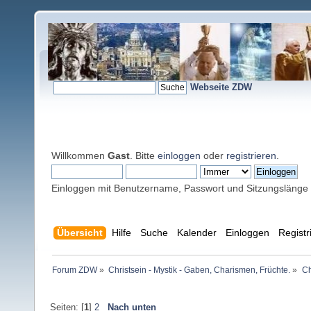
Webseite ZDW
Willkommen
Gast
. Bitte
einloggen
oder
registrieren
.
Einloggen mit Benutzername, Passwort und Sitzungslänge
Übersicht
Hilfe
Suche
Kalender
Einloggen
Registr
Forum ZDW
»
Christsein - Mystik - Gaben, Charismen, Früchte.
»
Ch
Seiten: [
1
]
2
Nach unten