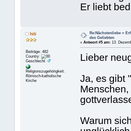
Er liebt be
Re:Nächstenliebe = Er
hiti
des Geliebten
«
Antwort #5 am:
13. Dezembe
Beiträge: 482
Lieber neug
Country:
Geschlecht:
Religionszugehörigkeit:
Ja, es gibt
Römisch-katholische
Kirche
Menschen, d
gottverlass
Warum sic