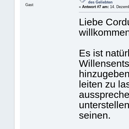
des Geliebten
Gast
«
Antwort #7 am:
14. Dezembe
Liebe Cord
willkommen
Es ist natü
Willensents
hinzugeben
leiten zu l
aussprechen
unterstelle
seinen.