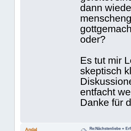
dann wiede
menschenge
gottgemacht
oder?
Es tut mir 
skeptisch k
Diskussion
entfacht we
Danke für di
Re:Nächstenliebe = Er
Andal