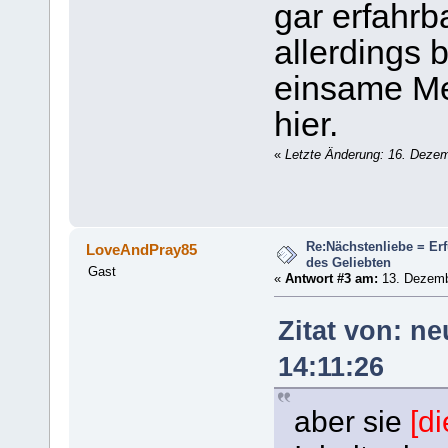
gar erfahrb
allerdings 
einsame Me
hier.
«
Letzte Änderung: 16. Dezem
Re:Nächstenliebe = Er
LoveAndPray85
des Geliebten
Gast
«
Antwort #3 am:
13. Dezembe
Zitat von: n
14:11:26
aber sie
[d