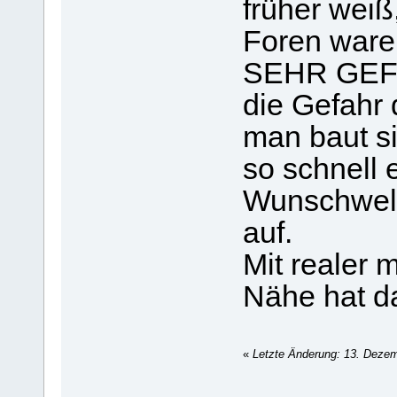
früher weiß
Foren ware
SEHR GEFÄ
die Gefahr 
man baut s
so schnell 
Wunschwelt
auf.
Mit realer 
Nähe hat da
«
Letzte Änderung: 13. Deze