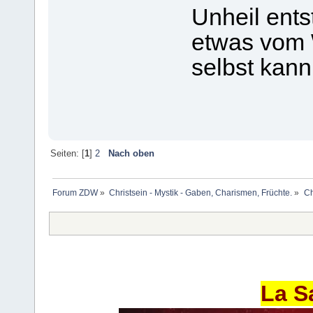
Unheil ent
etwas vom W
selbst kann
Seiten: [
1
]
2
Nach oben
Forum ZDW
»
Christsein - Mystik - Gaben, Charismen, Früchte.
»
Ch
La S