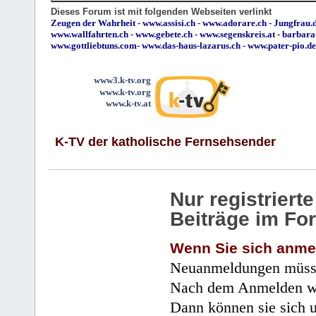
Dieses Forum ist mit folgenden Webseiten verlinkt
Zeugen der Wahrheit
-
www.assisi.ch
-
www.adorare.ch
-
Jungfrau.d
www.wallfahrten.ch
-
www.gebete.ch
-
www.segenskreis.at
-
barbara
www.gottliebtuns.com
-
www.das-haus-lazarus.ch
-
www.pater-pio.de
www3.k-tv.org
www.k-tv.org
www.k-tv.at
K-TV der katholische Fernsehsender
Nur registrier
Beiträge im Fo
Wenn Sie sich anme
Neuanmeldungen müsse
Nach dem Anmelden wir
Dann können sie sich 