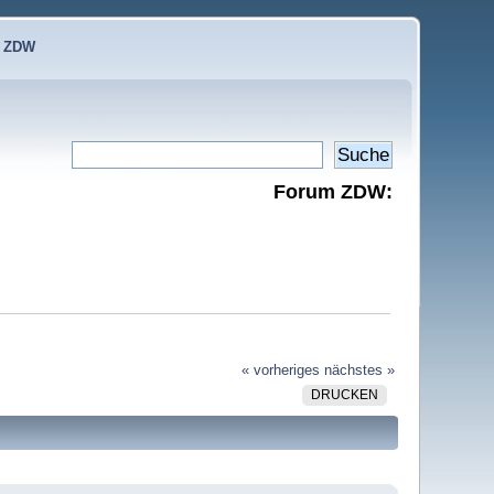
e ZDW
Forum ZDW:
« vorheriges
nächstes »
DRUCKEN