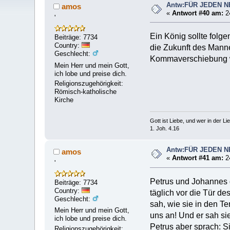
Antw:FÜR JEDEN 
amos
«
Antwort #40 am:
24
'
Ein König sollte folge
Beiträge: 7734
Country:
die Zukunft des Manne
Geschlecht:
Kommaverschiebung w
Mein Herr und mein Gott,
ich lobe und preise dich.
Religionszugehörigkeit:
Römisch-katholische
Kirche
Gott ist Liebe, und wer in der Lieb
1. Joh. 4.16
Antw:FÜR JEDEN 
amos
«
Antwort #41 am:
24
'
Petrus und Johannes 
Beiträge: 7734
Country:
täglich vor die Tür d
Geschlecht:
sah, wie sie in den T
Mein Herr und mein Gott,
uns an! Und er sah si
ich lobe und preise dich.
Petrus aber sprach: S
Religionszugehörigkeit: