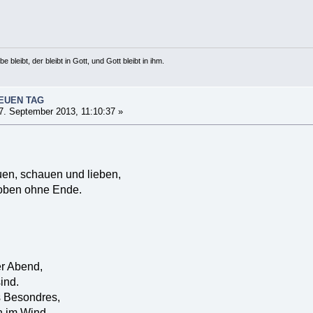
e bleibt, der bleibt in Gott, und Gott bleibt in ihm.
NEUEN TAG
. September 2013, 11:10:37 »
uen, schauen und lieben,
oben ohne Ende.
r Abend,
ind.
s Besondres,
n im Wind.