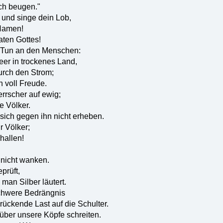
ch beugen."
n und singe dein Lob,
 Namen!
aten Gottes!
n Tun an den Menschen:
er in trockenes Land,
durch den Strom;
n voll Freude.
Herrscher auf ewig;
e Völker.
sich gegen ihn nicht erheben.
r Völker;
challen!
 nicht wanken.
prüft,
 man Silber läutert.
schwere Bedrängnis
rückende Last auf die Schulter.
über unsere Köpfe schreiten.