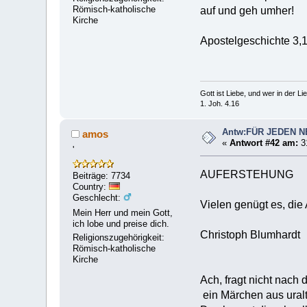
Römisch-katholische
auf und geh umher!
Kirche
Apostelgeschichte 3,
Gott ist Liebe, und wer in der Lieb
1. Joh. 4.16
Antw:FÜR JEDEN 
amos
«
Antwort #42 am:
31
'
AUFERSTEHUNG
Beiträge: 7734
Country:
Geschlecht:
Vielen genügt es, die
Mein Herr und mein Gott,
ich lobe und preise dich.
Christoph Blumhardt
Religionszugehörigkeit:
Römisch-katholische
Kirche
Ach, fragt nicht nach 
ein Märchen aus uralt