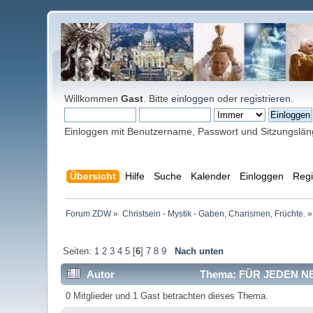
Willkommen
Gast
. Bitte
einloggen
oder
registrieren
.
Einloggen mit Benutzername, Passwort und Sitzungslä
Übersicht
Hilfe
Suche
Kalender
Einloggen
Regi
Forum ZDW
»
Christsein - Mystik - Gaben, Charismen, Früchte.
»
Seiten:
1
2
3
4
5
[
6
]
7
8
9
Nach unten
Autor
Thema: FÜR JEDEN NE
0 Mitglieder und 1 Gast betrachten dieses Thema.