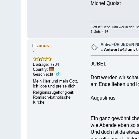
Michel Quoist
Gott ist Liebe, und wer in der Lieb
1. Joh. 4.16
Antw:FÜR JEDEN 
amos
«
Antwort #43 am:
07
'
JUBEL
Beiträge: 7734
Country:
Geschlecht:
Dort werden wir scha
Mein Herr und mein Gott,
am Ende lieben und l
ich lobe und preise dich.
Religionszugehörigkeit:
Römisch-katholische
Augustinus
Kirche
Ein ganz gewöhnliche
wie Abende eben so s
Und doch ist da etwa
ein seltsames Flüster