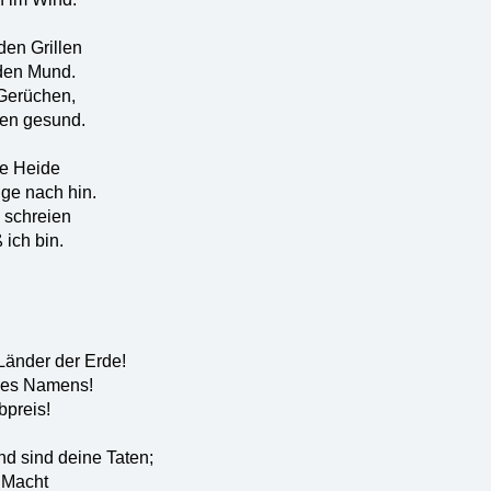
den Grillen
 den Mund.
 Gerüchen,
en gesund.
ie Heide
ge nach hin.
 schreien
 ich bin.
 Länder der Erde!
nes Namens!
bpreis!
nd sind deine Taten;
 Macht