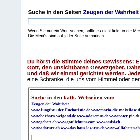
Suche
in den Seiten
Zeugen der Wahrheit
Wenn Sie nur ein Wort suchen, sollte es nicht links in der Me
Die Menüs sind auf jeder Seite vorhanden.
.
Du hörst die Stimme deines Gewissens: Es 
Gott, den unsichtbaren Gesetzgeber. Daher
und daß wir einmal gerichtet werden. Jeder
eine Schranke, die uns vom Himmel oder der H
Suche in den kath. Webseiten von:
Zeugen der Wahrheit
www.Jungfrau-der-Eucharistie.de
www.maria-die-makellose.d
www.barbara-weigand.de
www.adoremus.de
www.pater-pio.de
www.gebete.ch
www.gottliebtuns.com
www.assisi.ch
www.adorare.ch
www.das-haus-lazarus.ch
www.wallfahrten.ch