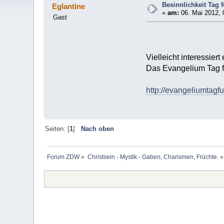
Besinnlichkeit Tag 
Eglantine
«
am:
06. Mai 2012, 
Gast
Vielleicht interessie
Das Evangelium Tag f
http://evangeliumtag
Seiten: [
1
]
Nach oben
Forum ZDW
»
Christsein - Mystik - Gaben, Charismen, Früchte.
»