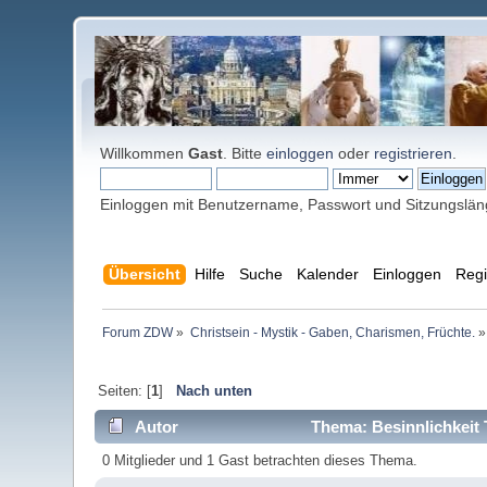
Willkommen
Gast
. Bitte
einloggen
oder
registrieren
.
Einloggen mit Benutzername, Passwort und Sitzungslä
Übersicht
Hilfe
Suche
Kalender
Einloggen
Regi
Forum ZDW
»
Christsein - Mystik - Gaben, Charismen, Früchte.
»
Seiten: [
1
]
Nach unten
Autor
Thema: Besinnlichkeit 
0 Mitglieder und 1 Gast betrachten dieses Thema.