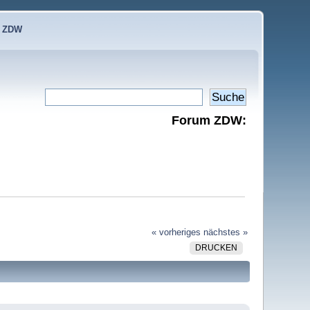
e ZDW
Forum ZDW:
« vorheriges
nächstes »
DRUCKEN