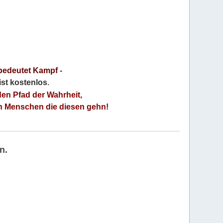
bedeutet Kampf
-
 ist kostenlos
.
den Pfad der Wahrheit,
an Menschen die diesen gehn!
n.