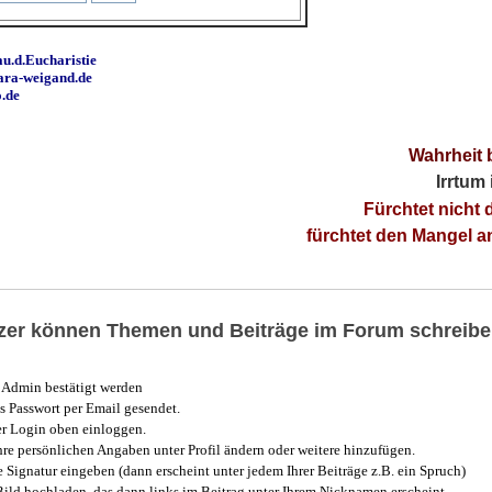
u.d.Eucharistie
ara-weigand.de
o.de
Wahrheit 
Irrtum
Fürchtet nicht 
fürchtet den Mangel 
utzer können Themen und Beiträge im Forum schreibe
Admin bestätigt werden
 Passwort per Email gesendet.
r Login oben einloggen.
e persönlichen Angaben unter Profil ändern oder weitere hinzufügen.
e Signatur eingeben (dann erscheint unter jedem Ihrer Beiträge z.B. ein Spruch)
 Bild hochladen, das dann links im Beitrag unter Ihrem Nicknamen erscheint.