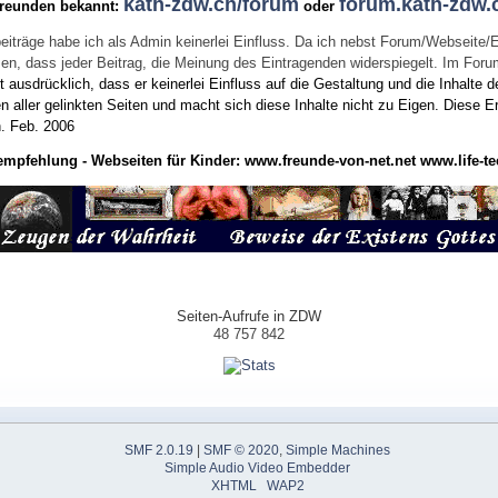
kath-zdw.ch/forum
forum.kath-zdw.
Freunden bekannt:
oder
eiträge habe ich als Admin keinerlei Einfluss. Da ich nebst Forum/Webseite/
wissen, dass jeder Beitrag, die Meinung des Eintragenden widerspiegelt. Im Fo
usdrücklich, dass er keinerlei Einfluss auf die Gestaltung und die Inhalte d
en aller gelinkten Seiten und macht sich diese Inhalte nicht zu Eigen.
Diese Er
n.
Feb. 2006
empfehlung - Webseiten für Kinder:
www.freunde-von-net.net
www.life-te
Seiten-Aufrufe in ZDW
48 757 842
SMF 2.0.19
|
SMF © 2020
,
Simple Machines
Simple Audio Video Embedder
XHTML
WAP2