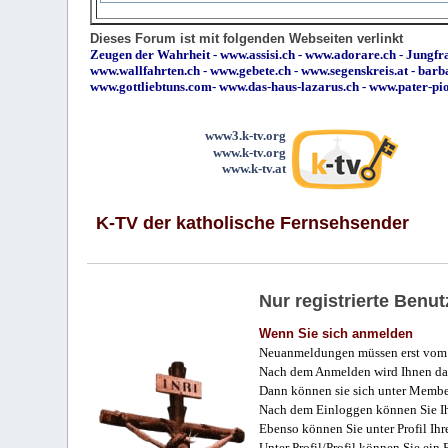
Dieses Forum ist mit folgenden Webseiten verlinkt
Zeugen der Wahrheit
-
www.assisi.ch
-
www.adorare.ch
-
Jungfra
www.wallfahrten.ch
-
www.gebete.ch
-
www.segenskreis.at
-
barb
www.gottliebtuns.com
-
www.das-haus-lazarus.ch
-
www.pater-pi
www3.k-tv.org
www.k-tv.org
www.k-tv.at
K-TV der katholische Fernsehsender
Nur registrierte Ben
Wenn Sie sich anmelden
Neuanmeldungen müssen erst vom 
Nach dem Anmelden wird Ihnen das
Dann können sie sich unter Membe
Nach dem Einloggen können Sie Ihr
Ebenso können Sie unter Profil Ihr
Unter Profil/Profil können Sie ein