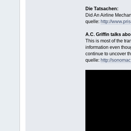
Die Tatsachen:
Did An Airline Mecha
quelle:
http://www.pr
A.C. Griffin talks ab
This is most of the tr
information even thoug
continue to uncover th
quelle:
http://sonomac