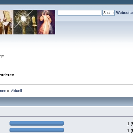
Webseit
nge
strieren
onen
»
Aktuell
1 
1 