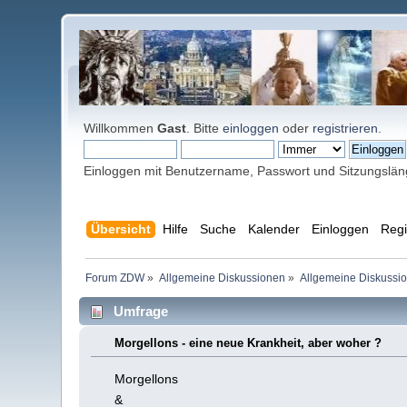
Willkommen
Gast
. Bitte
einloggen
oder
registrieren
.
Einloggen mit Benutzername, Passwort und Sitzungslä
Übersicht
Hilfe
Suche
Kalender
Einloggen
Regi
Forum ZDW
»
Allgemeine Diskussionen
»
Allgemeine Diskussi
Umfrage
Morgellons - eine neue Krankheit, aber woher ?
Morgellons
&