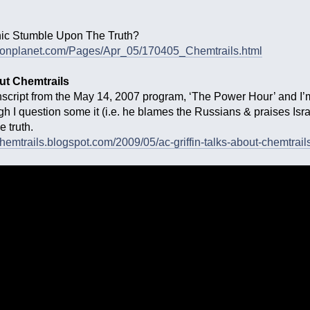
nic Stumble Upon The Truth?
isonplanet.com/Pages/Apr_05/170405_Chemtrails.html
out Chemtrails
anscript from the May 14, 2007 program, ‘The Power Hour’ and I’m
h I question some it (i.e. he blames the Russians & praises Isra
e truth.
hemtrails.blogspot.com/2009/05/ac-griffin-talks-about-chemtrail