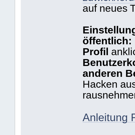
auf neues 
Einstellun
öffentlich:
Profil
ankli
Benutzerk
anderen Be
Hacken au
rausnehme
Anleitung