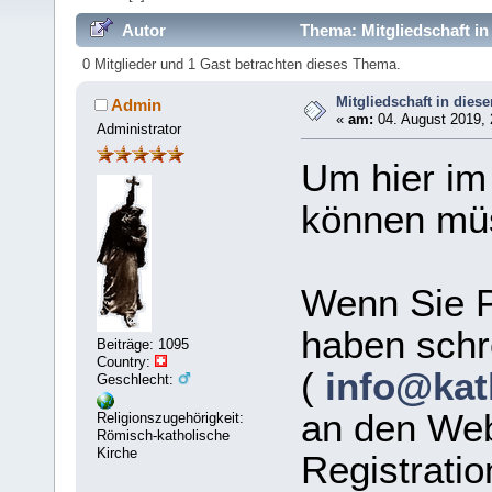
Autor
Thema: Mitgliedschaft i
0 Mitglieder und 1 Gast betrachten dieses Thema.
Mitgliedschaft in die
Admin
«
am:
04. August 2019, 
Administrator
Um hier im
können müs
Wenn Sie P
haben schr
Beiträge: 1095
Country:
(
info@kat
Geschlecht:
an den Web
Religionszugehörigkeit:
Römisch-katholische
Kirche
Registratio