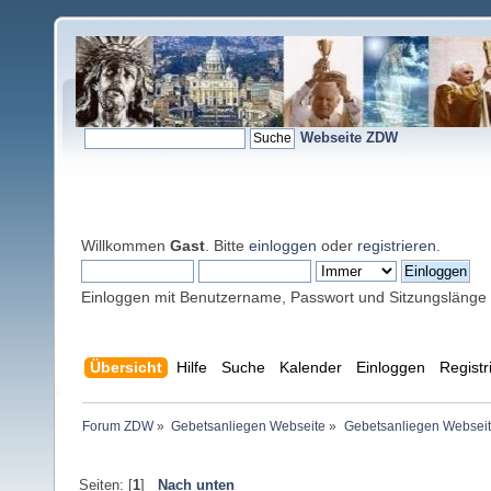
Webseite ZDW
Willkommen
Gast
. Bitte
einloggen
oder
registrieren
.
Einloggen mit Benutzername, Passwort und Sitzungslänge
Übersicht
Hilfe
Suche
Kalender
Einloggen
Registr
Forum ZDW
»
Gebetsanliegen Webseite
»
Gebetsanliegen Websei
Seiten: [
1
]
Nach unten