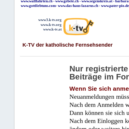
www.wallfahrten.ch
-
www.gebete.ch
-
www.segenskreis.at
-
barbara
www.gottliebtuns.com
-
www.das-haus-lazarus.ch
-
www.pater-pio.de
www3.k-tv.org
www.k-tv.org
www.k-tv.at
K-TV der katholische Fernsehsender
Nur registrier
Beiträge im Fo
Wenn Sie sich anme
Neuanmeldungen müsse
Nach dem Anmelden wir
Dann können sie sich 
Nach dem Einloggen kö
ändern oder weitere hi