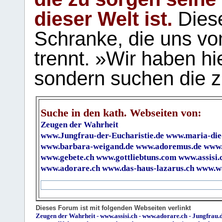
dieser Welt ist.
Diese
Schranke, die uns vo
trennt. »Wir haben hi
sondern suchen die z
Suche in den kath. Webseiten von:
Zeugen der Wahrheit
www.Jungfrau-der-Eucharistie.de
www.maria-die
www.barbara-weigand.de
www.adoremus.de
www.
www.gebete.ch
www.gottliebtuns.com
www.assisi.
www.adorare.ch
www.das-haus-lazarus.ch
www.wa
Dieses Forum ist mit folgenden Webseiten verlinkt
Zeugen der Wahrheit
-
www.assisi.ch
-
www.adorare.ch
-
Jungfrau.d