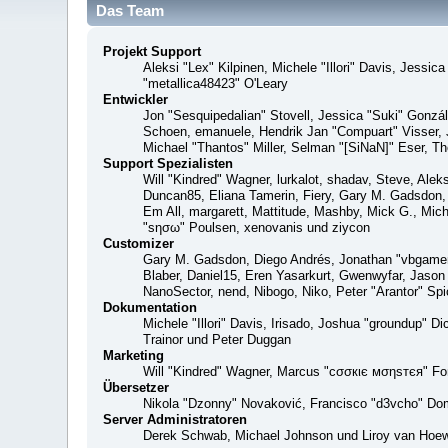
Das Team
Projekt Support
Aleksi "Lex" Kilpinen, Michele "Illori" Davis, Jes
"metallica48423" O'Leary
Entwickler
Jon "Sesquipedalian" Stovell, Jessica "Suki" Gonzá
Schoen, emanuele, Hendrik Jan "Compuart" Visser,
Michael "Thantos" Miller, Selman "[SiNaN]" Eser, Th
Support Spezialisten
Will "Kindred" Wagner, lurkalot, shadav, Steve, Alek
Duncan85, Eliana Tamerin, Fiery, Gary M. Gadsdon, 
Em All, margarett, Mattitude, Mashby, Mick G., Mich
"sησω" Poulsen, xenovanis und ziycon
Customizer
Gary M. Gadsdon, Diego Andrés, Jonathan "vbgamer
Blaber, Daniel15, Eren Yasarkurt, Gwenwyfar, Jaso
NanoSector, nend, Nibogo, Niko, Peter "Arantor" S
Dokumentation
Michele "Illori" Davis, Irisado, Joshua "groundup" 
Trainor und Peter Duggan
Marketing
Will "Kindred" Wagner, Marcus "cσσкιє мσηѕтєя" For
Übersetzer
Nikola "Dzonny" Novaković, Francisco "d3vcho" Do
Server Administratoren
Derek Schwab, Michael Johnson und Liroy van Hoew