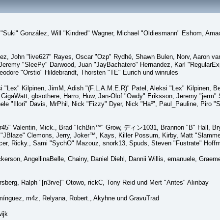
sica "Suki" González, Will "Kindred" Wagner, Michael "Oldiesmann" Eshom, A
lez, John "live627" Rayes, Oscar "Ozp" Rydhé, Shawn Bulen, Norv, Aaron van 
 Jeremy "SleePy" Darwood, Juan "JayBachatero" Hernandez, Karl "RegularE
eodore "Orstio" Hildebrandt, Thorsten "TE" Eurich und winrules
si "Lex" Kilpinen, JimM, Adish "(F.L.A.M.E.R)" Patel, Aleksi "Lex" Kilpinen, 
GigaWatt, gbsothere, Harro, Huw, Jan-Olof "Owdy" Eriksson, Jeremy "jerm" St
ele "Illori" Davis, MrPhil, Nick "Fizzy" Dyer, Nick "Ha²", Paul_Pauline, Pir
45" Valentin, Mick., Brad "IchBin™" Grow, ディン1031, Brannon "B" Hall, Bry
n "JBlaze" Clemons, Jerry, Joker™, Kays, Killer Possum, Kirby, Matt "Slamm
picer, Ricky., Sami "SychO" Mazouz, snork13, Spuds, Steven "Fustrate" Hoff
Dickerson, AngellinaBelle, Chainy, Daniel Diehl, Dannii Willis, emanuele, Gr
sberg, Ralph "[n3rve]" Otowo, rickC, Tony Reid und Mert "Antes" Alınbay
mínguez, m4z, Relyana, Robert., Akyhne und GravuTrad
ijk