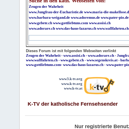
Suche in den kath. Webseiten von:
Zeugen der Wahrheit
www.Jungfrau-der-Eucharistie.de
www.maria-die-makellose.d
www.barbara-weigand.de
www.adoremus.de
www.pater-pio.de
www.gebete.ch
www.gottliebtuns.com
www.assisi.ch
www.adorare.ch
www.das-haus-lazarus.ch
www.wallfahrten.ch
Dieses Forum ist mit folgenden Webseiten verlinkt
Zeugen der Wahrheit
-
www.assisi.ch
-
www.adorare.ch
-
Jungfra
www.wallfahrten.ch
-
www.gebete.ch
-
www.segenskreis.at
-
barb
www.gottliebtuns.com
-
www.das-haus-lazarus.ch
-
www.pater-pi
www3.k-tv.org
www.k-tv.org
www.k-tv.at
K-TV der katholische Fernsehsender
Nur registrierte Ben