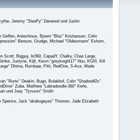
macythe, Jeremy "SleePy" Darwood und Justin
Geffen, Antechinus, Bjoern "Bloc" Kristiansen, Colin
xpression" Benson, Grudge, Michael "Oldiesmann" Eshom,
Ben Scott, Bigguy, br360, CapadY, Chalky, Chas Large,
rike, Justyne, K@, Kevin "greyknight17" Hou, KGIII, Kill
o "Sarge" Dhima, Rumbaar, Pitti, RedOne, S-Ace, Wade
an "Runic" Deakin, Bugo, Bulakbol, Colin "Shadow82x"
edDime" Zuba, Matthew "Labradoodle-360" Kerle,
man und Joey "Tyrsson" Smith
aeme Spence, Jack "akabugeyes" Thorsen, Jade Elizabeth