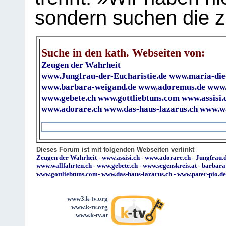
sondern suchen die z
Suche in den kath. Webseiten von:
Zeugen der Wahrheit
www.Jungfrau-der-Eucharistie.de
www.maria-die
www.barbara-weigand.de
www.adoremus.de
www.
www.gebete.ch
www.gottliebtuns.com
www.assisi.
www.adorare.ch
www.das-haus-lazarus.ch
www.wa
Dieses Forum ist mit folgenden Webseiten verlinkt
Zeugen der Wahrheit
-
www.assisi.ch
-
www.adorare.ch
-
Jungfrau.d
www.wallfahrten.ch
-
www.gebete.ch
-
www.segenskreis.at
-
barbara
www.gottliebtuns.com
-
www.das-haus-lazarus.ch
-
www.pater-pio.de
www3.k-tv.org
www.k-tv.org
www.k-tv.at