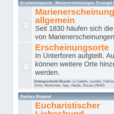
Erscheinungsorte - Marienerscheinungen, Erzengel Micha
Marienerscheinun
allgemein
Seit 1830 häufen sich die
von Marienerscheinungen 
Erscheinungsorte
In Unterforen aufgteilt. 
können weitere Orte hinz
werden.
Untergeordnete Boards
:
La Salette
,
Lourdes
,
Fatima
Schio
,
Montichiari
,
Naju
,
Heede
,
Dozule (JNSR)
Barbara Weigand
Eucharistischer
Liebesbund