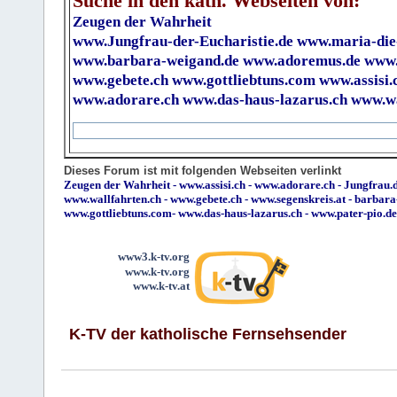
Suche in den kath. Webseiten von:
Zeugen der Wahrheit
www.Jungfrau-der-Eucharistie.de
www.maria-die
www.barbara-weigand.de
www.adoremus.de
www.
www.gebete.ch
www.gottliebtuns.com
www.assisi.
www.adorare.ch
www.das-haus-lazarus.ch
www.wa
Dieses Forum ist mit folgenden Webseiten verlinkt
Zeugen der Wahrheit
-
www.assisi.ch
-
www.adorare.ch
-
Jungfrau.d
www.wallfahrten.ch
-
www.gebete.ch
-
www.segenskreis.at
-
barbara
www.gottliebtuns.com
-
www.das-haus-lazarus.ch
-
www.pater-pio.de
www3.k-tv.org
www.k-tv.org
www.k-tv.at
K-TV der katholische Fernsehsender