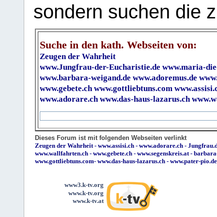
sondern suchen die z
Suche in den kath. Webseiten von:
Zeugen der Wahrheit
www.Jungfrau-der-Eucharistie.de
www.maria-die
www.barbara-weigand.de
www.adoremus.de
www.
www.gebete.ch
www.gottliebtuns.com
www.assisi.
www.adorare.ch
www.das-haus-lazarus.ch
www.wa
Dieses Forum ist mit folgenden Webseiten verlinkt
Zeugen der Wahrheit
-
www.assisi.ch
-
www.adorare.ch
-
Jungfrau.d
www.wallfahrten.ch
-
www.gebete.ch
-
www.segenskreis.at
-
barbara
www.gottliebtuns.com
-
www.das-haus-lazarus.ch
-
www.pater-pio.de
www3.k-tv.org
www.k-tv.org
www.k-tv.at