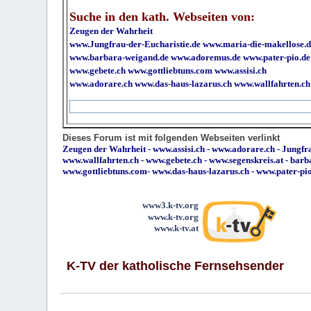
Suche in den kath. Webseiten von:
Zeugen der Wahrheit
www.Jungfrau-der-Eucharistie.de
www.maria-die-makellose.d
www.barbara-weigand.de
www.adoremus.de
www.pater-pio.de
www.gebete.ch
www.gottliebtuns.com
www.assisi.ch
www.adorare.ch
www.das-haus-lazarus.ch
www.wallfahrten.ch
Dieses Forum ist mit folgenden Webseiten verlinkt
Zeugen der Wahrheit
-
www.assisi.ch
-
www.adorare.ch
-
Jungfra
www.wallfahrten.ch
-
www.gebete.ch
-
www.segenskreis.at
-
barb
www.gottliebtuns.com
-
www.das-haus-lazarus.ch
-
www.pater-pi
www3.k-tv.org
www.k-tv.org
www.k-tv.at
K-TV der katholische Fernsehsender