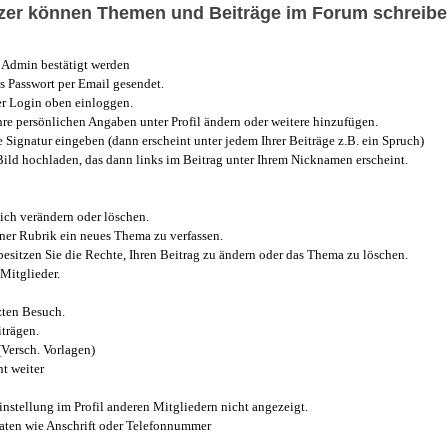
utzer können Themen und Beiträge im Forum schreibe
Admin bestätigt werden
 Passwort per Email gesendet.
r Login oben einloggen.
e persönlichen Angaben unter Profil ändern oder weitere hinzufügen.
e Signatur eingeben (dann erscheint unter jedem Ihrer Beiträge z.B. ein Spruch)
 Bild hochladen, das dann links im Beitrag unter Ihrem Nicknamen erscheint.
ich verändern oder löschen.
iner Rubrik ein neues Thema zu verfassen.
esitzen Sie die Rechte, Ihren Beitrag zu ändern oder das Thema zu löschen.
Mitglieder.
zten Besuch.
trägen.
(Versch. Vorlagen)
t weiter
instellung im Profil anderen Mitgliedern nicht angezeigt.
aten wie Anschrift oder Telefonnummer