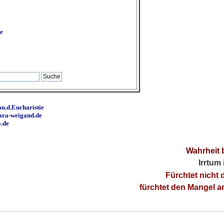
e
u.d.Eucharistie
ara-weigand.de
o.de
Wahrheit 
Irrtum
Fürchtet nicht 
fürchtet den Mangel 