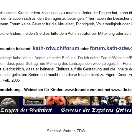
tholische Kirche jedem zugänglich zu machen. Jeder der Fragen hat, kann di
den Glauben sich an den Beiträgen zu beteiligen. "Hier haben die Besucher d
sem Forum keine Gewähr für die Aktualität, Richtigkeit, Vollständigkeit oder Q
he finden, melden Sie dies bitte dem Administrator per Mitteilung oder schr
kath-zdw.ch/forum
forum.kath-zdw.
Freunden bekannt:
oder
eiträge habe ich als Admin keinerlei Einfluss. Da ich nebst Forum/Webseite/
wissen, dass jeder Beitrag, die Meinung des Eintragenden widerspiegelt. Im Fo
usdrücklich, dass er keinerlei Einfluss auf die Gestaltung und die Inhalte d
en aller gelinkten Seiten und macht sich diese Inhalte nicht zu Eigen.
Diese Er
n.
Feb. 2006
empfehlung - Webseiten für Kinder:
www.freunde-von-net.net
www.life-te
Seiten-Aufrufe in ZDW