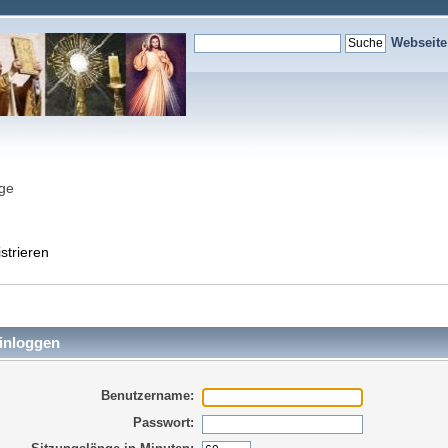
Webseit
nge
strieren
inloggen
Benutzername:
Passwort: