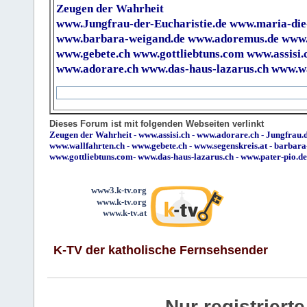
Zeugen der Wahrheit
www.Jungfrau-der-Eucharistie.de
www.maria-die
www.barbara-weigand.de
www.adoremus.de
www.
www.gebete.ch
www.gottliebtuns.com
www.assisi.
www.adorare.ch
www.das-haus-lazarus.ch
www.wa
Dieses Forum ist mit folgenden Webseiten verlinkt
Zeugen der Wahrheit
-
www.assisi.ch
-
www.adorare.ch
-
Jungfrau.d
www.wallfahrten.ch
-
www.gebete.ch
-
www.segenskreis.at
-
barbara
www.gottliebtuns.com
-
www.das-haus-lazarus.ch
-
www.pater-pio.de
www3.k-tv.org
www.k-tv.org
www.k-tv.at
K-TV der katholische Fernsehsender
Nur registrier