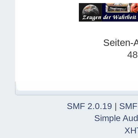
Seiten-
48
SMF 2.0.19
|
SMF
Simple Aud
XH