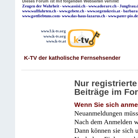
Dieses Forum ist mit folgenden Webseiten verlinkt
Zeugen der Wahrheit
-
www.assisi.ch
-
www.adorare.ch
-
Jungfrau.d
www.wallfahrten.ch
-
www.gebete.ch
-
www.segenskreis.at
-
barbara
www.gottliebtuns.com
-
www.das-haus-lazarus.ch
-
www.pater-pio.de
www3.k-tv.org
www.k-tv.org
www.k-tv.at
K-TV der katholische Fernsehsender
Nur registrier
Beiträge im Fo
Wenn Sie sich anme
Neuanmeldungen müsse
Nach dem Anmelden wir
Dann können sie sich 