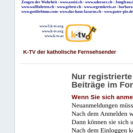
Zeugen der Wahrheit
-
www.assisi.ch
-
www.adorare.ch
-
Jungfrau.d
www.wallfahrten.ch
-
www.gebete.ch
-
www.segenskreis.at
-
barbara
www.gottliebtuns.com
-
www.das-haus-lazarus.ch
-
www.pater-pio.de
www3.k-tv.org
www.k-tv.org
www.k-tv.at
K-TV der katholische Fernsehsender
Nur registrier
Beiträge im Fo
Wenn Sie sich anme
Neuanmeldungen müsse
Nach dem Anmelden wir
Dann können sie sich 
Nach dem Einloggen kö