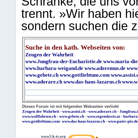
Schranke, die uns vo
trennt. »Wir haben hi
sondern suchen die z
Suche in den kath. Webseiten von:
Zeugen der Wahrheit
www.Jungfrau-der-Eucharistie.de
www.maria-die
www.barbara-weigand.de
www.adoremus.de
www.
www.gebete.ch
www.gottliebtuns.com
www.assisi.
www.adorare.ch
www.das-haus-lazarus.ch
www.wa
Dieses Forum ist mit folgenden Webseiten verlinkt
Zeugen der Wahrheit
-
www.assisi.ch
-
www.adorare.ch
-
Jungfrau.d
www.wallfahrten.ch
-
www.gebete.ch
-
www.segenskreis.at
-
barbara
www.gottliebtuns.com
-
www.das-haus-lazarus.ch
-
www.pater-pio.de
www3.k-tv.org