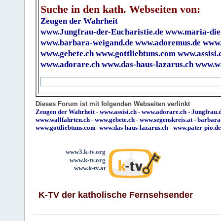
Suche in den kath. Webseiten von:
Zeugen der Wahrheit
www.Jungfrau-der-Eucharistie.de
www.maria-die
www.barbara-weigand.de
www.adoremus.de
www.
www.gebete.ch
www.gottliebtuns.com
www.assisi.
www.adorare.ch
www.das-haus-lazarus.ch
www.wa
Dieses Forum ist mit folgenden Webseiten verlinkt
Zeugen der Wahrheit
-
www.assisi.ch
-
www.adorare.ch
-
Jungfrau.d
www.wallfahrten.ch
-
www.gebete.ch
-
www.segenskreis.at
-
barbara
www.gottliebtuns.com
-
www.das-haus-lazarus.ch
-
www.pater-pio.de
www3.k-tv.org
www.k-tv.org
www.k-tv.at
K-TV der katholische Fernsehsender