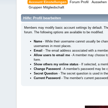
Account Einstellungen
Forum Profil
Aussehen 
Gruppen Mitgliedschaft
Hilfe: Profil bearbeiten
Members may modify basic account settings by default. Thes
forum. The following options are available to be modified.
Name
- While their username cannot usually be cha
usernames in most places.
Email
- The email address associated with a member
Allow users to email me
- A member may choose to a
form.
Show others my online status
- If selected, a memb
Change Password
- A member's password may be c
Secret Question
- The secret question is used in th
Current Password
- The member's current password 