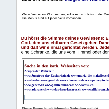
Wenn Sie nur ein Wort suchen, sollte es nicht links in der Me
Die Menüs sind auf jeder Seite vorhanden.
.
Du hörst die Stimme deines Gewissens: Es 
Gott, den unsichtbaren Gesetzgeber. Daher
und daß wir einmal gerichtet werden. Jeder
eine Schranke, die uns vom Himmel oder der H
Suche in den kath. Webseiten von:
Zeugen der Wahrheit
www.Jungfrau-der-Eucharistie.de
www.maria-die-makellose.d
www.barbara-weigand.de
www.adoremus.de
www.pater-pio.de
www.gebete.ch
www.gottliebtuns.com
www.assisi.ch
www.adorare.ch
www.das-haus-lazarus.ch
www.wallfahrten.ch
Dieses Forum ist mit folgenden Webseiten verlinkt