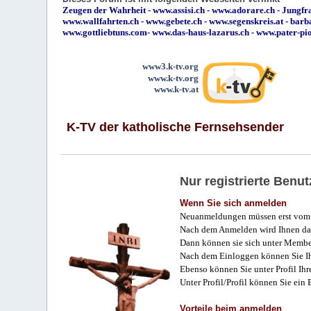
Zeugen der Wahrheit
-
www.assisi.ch
-
www.adorare.ch
-
Jungfra
www.wallfahrten.ch
-
www.gebete.ch
-
www.segenskreis.at
-
barb
www.gottliebtuns.com
-
www.das-haus-lazarus.ch
-
www.pater-pi
www3.k-tv.org
www.k-tv.org
www.k-tv.at
K-TV der katholische Fernsehsender
Nur registrierte Ben
Wenn Sie sich anmelden
Neuanmeldungen müssen erst vom 
Nach dem Anmelden wird Ihnen das
Dann können sie sich unter Membe
Nach dem Einloggen können Sie Ihr
Ebenso können Sie unter Profil Ihr
Unter Profil/Profil können Sie ein
Vorteile beim anmelden