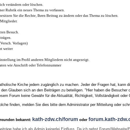
ich verändern oder löschen.
iner Rubrik ein neues Thema zu verfassen.
esitzen Sie die Rechte, Ihren Beitrag zu ändern oder das Thema zu löschen.
Mitglieder.
zten Besuch.
trägen.
(Versch. Vorlagen)
t weiter
instellung im Profil anderen Mitgliedern nicht angezeigt.
aten wie Anschrift oder Telefonnummer
tholische Kirche jedem zugänglich zu machen. Jeder der Fragen hat, kann di
den Glauben sich an den Beiträgen zu beteiligen. "Hier haben die Besucher d
sem Forum keine Gewähr für die Aktualität, Richtigkeit, Vollständigkeit oder Q
he finden, melden Sie dies bitte dem Administrator per Mitteilung oder schr
kath-zdw.ch/forum
forum.kath-zdw.
Freunden bekannt:
oder
eiträge habe ich als Admin keinerlei Einfluss. Da ich nebst Forum/Webseite/