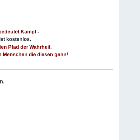
bedeutet Kampf
-
 ist kostenlos
.
den Pfad der Wahrheit,
an Menschen die diesen gehn!
n.