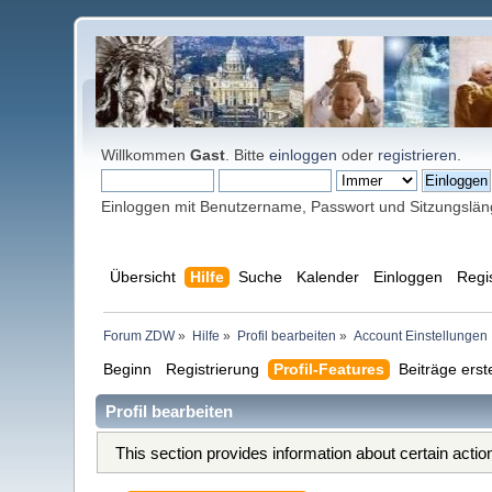
Willkommen
Gast
. Bitte
einloggen
oder
registrieren
.
Einloggen mit Benutzername, Passwort und Sitzungslä
Übersicht
Hilfe
Suche
Kalender
Einloggen
Regi
Forum ZDW
»
Hilfe
»
Profil bearbeiten
»
Account Einstellungen
Beginn
Registrierung
Profil-Features
Beiträge erst
Profil bearbeiten
This section provides information about certain acti