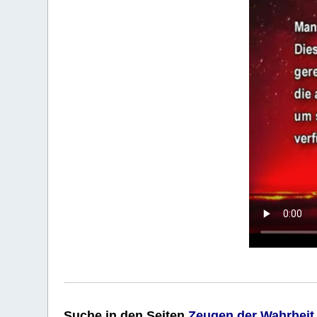
Suche
in den Seiten
Zeugen der Wahrheit