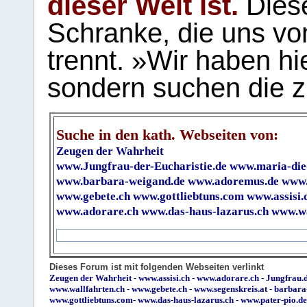
dieser Welt ist.
Diese
Schranke, die uns vo
trennt. »Wir haben hi
sondern suchen die z
Suche in den kath. Webseiten von:
Zeugen der Wahrheit
www.Jungfrau-der-Eucharistie.de
www.maria-die
www.barbara-weigand.de
www.adoremus.de
www.
www.gebete.ch
www.gottliebtuns.com
www.assisi.
www.adorare.ch
www.das-haus-lazarus.ch
www.wa
Dieses Forum ist mit folgenden Webseiten verlinkt
Zeugen der Wahrheit
-
www.assisi.ch
-
www.adorare.ch
-
Jungfrau.d
www.wallfahrten.ch
-
www.gebete.ch
-
www.segenskreis.at
-
barbara
www.gottliebtuns.com
-
www.das-haus-lazarus.ch
-
www.pater-pio.de