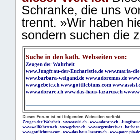
Schranke, die uns vo
trennt. »Wir haben hi
sondern suchen die z
Suche in den kath. Webseiten von:
Zeugen der Wahrheit
www.Jungfrau-der-Eucharistie.de
www.maria-die
www.barbara-weigand.de
www.adoremus.de
www.
www.gebete.ch
www.gottliebtuns.com
www.assisi.
www.adorare.ch
www.das-haus-lazarus.ch
www.wa
Dieses Forum ist mit folgenden Webseiten verlinkt
Zeugen der Wahrheit
-
www.assisi.ch
-
www.adorare.ch
-
Jungfrau.d
www.wallfahrten.ch
-
www.gebete.ch
-
www.segenskreis.at
-
barbara
www.gottliebtuns.com
-
www.das-haus-lazarus.ch
-
www.pater-pio.de