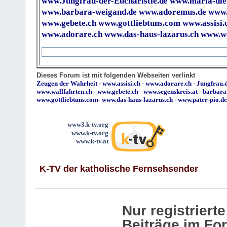
www.Jungfrau-der-Eucharistie.de
www.maria-die
www.barbara-weigand.de
www.adoremus.de
www.
www.gebete.ch
www.gottliebtuns.com
www.assisi.
www.adorare.ch
www.das-haus-lazarus.ch
www.wa
Dieses Forum ist mit folgenden Webseiten verlinkt
Zeugen der Wahrheit
-
www.assisi.ch
-
www.adorare.ch
-
Jungfrau.d
www.wallfahrten.ch
-
www.gebete.ch
-
www.segenskreis.at
-
barbara
www.gottliebtuns.com
-
www.das-haus-lazarus.ch
-
www.pater-pio.de
www3.k-tv.org
www.k-tv.org
www.k-tv.at
K-TV der katholische Fernsehsender
Nur registrier
Beiträge im Fo