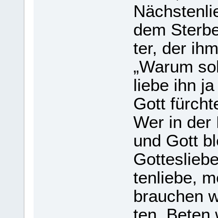
Nächs­ten­l
dem Ster­be
ter, der ih
„Warum soll
liebe ihn j
Gott fürch­t
Wer in der L
und Gott bl
Got­tes­lieb
ten­liebe, 
brau­chen w
ten. Beten wi