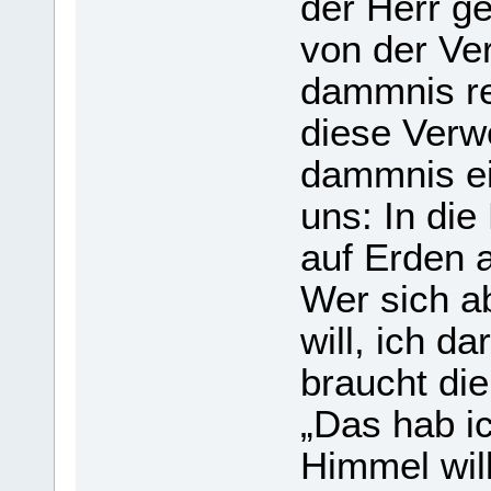
der Herr ge
von der Ver­
damm­nis re
diese Ver­wo
damm­nis ei
uns: In die
auf Erden a
Wer sich ab
will, ich da
braucht die
„Das hab ic
Him­mel wi