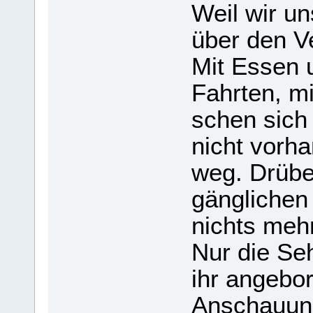
Weil wir un
über den Ver
Mit Essen u
Fahr­ten, m
schen sich
nicht vor­ha
weg. Drü­be
gäng­li­che
nichts mehr
Nur die Se
ihr ange­bo­
Anschau­ung