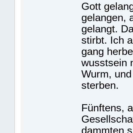
Gott gelan­
gelan­gen, 
gelangt. Da
stirbt. Ich 
gang her­bei
wusst­sein 
Wurm, und 
ster­ben.
Fünf­tens, a
Gesell­scha
damm­ten si