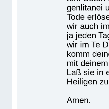
gen­li­ta­ne
Tode erlöse
wir auch im
ja jeden Ta
wir im Te D
komm dei­ne
mit dei­nem 
Laß sie in e
Hei­li­gen z
Amen.