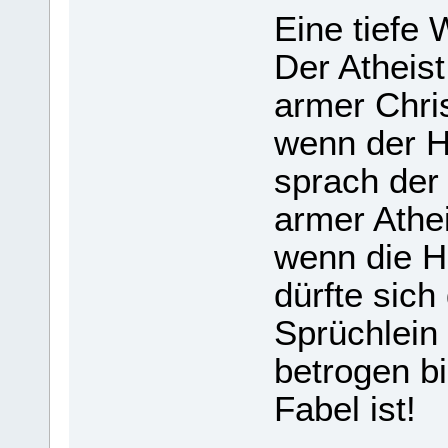
Eine tiefe W
Der Athe­is
armer Chris
wenn der Hi
sprach der 
armer Athe­i
wenn die Hö
dürfte sich
Sprüch­lein
betro­gen b
Fabel ist!