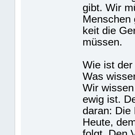
gibt. Wir 
Men­schen gi
keit die Ger
müs­sen.
Wie ist der 
Was wis­sen
Wir wis­sen
ewig ist. De
daran: Die H
Heute, dem
folgt. Den 