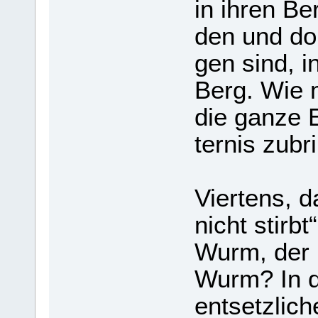
in ihren Ber
den und do
gen sind, in
Berg. Wie 
die ganze E
ter­nis zub
Vier­tens,
nicht stirbt
Wurm, der n
Wurm? In d
ent­setz­li­