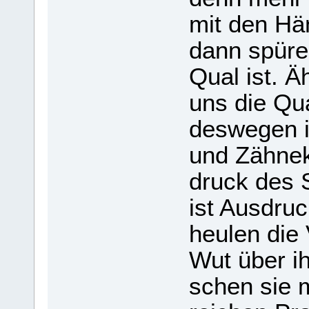
mit den Hän
dann spü­re
Qual ist. Ä
uns die Qua
des­we­gen 
und Zäh­ne­
druck des S
ist Aus­dr
heu­len die
Wut über ihr
schen sie 