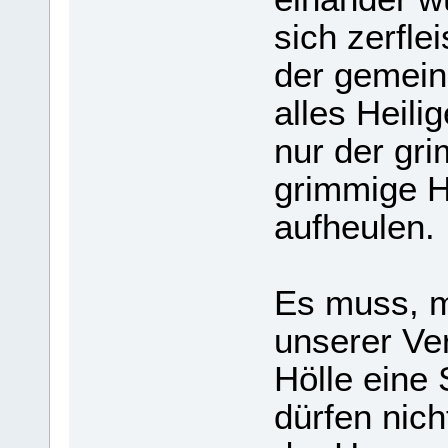
sich zer­fl
der gemein
alles Hei­li
nur der gr
grim­mige H
auf­heu­len.
Es muss, me
unse­rer Ve
Hölle eine 
dür­fen nic