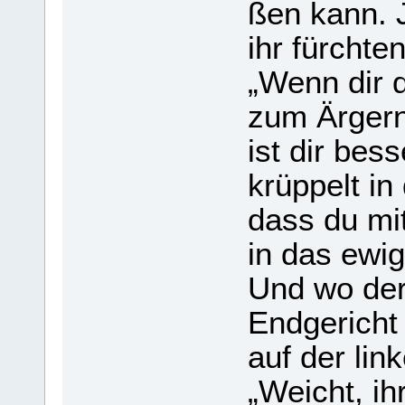
ßen kann. J
ihr fürch­te
„Wenn dir 
zum Ärger­n
ist dir bes
krüp­pelt i
dass du mi
in das ewig
Und wo der
End­ge­rich
auf der lin­
„Weicht, ihr