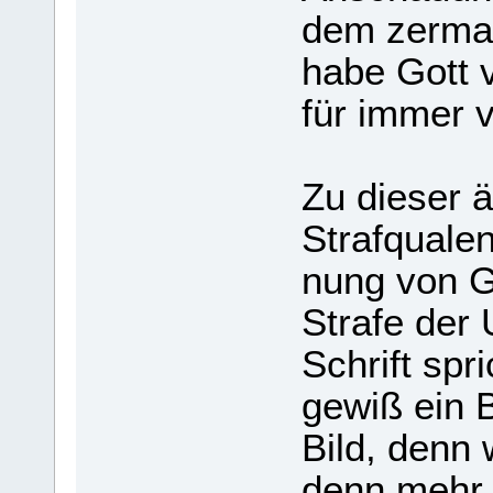
dem zer­ma
habe Gott v
für immer ve
Zu die­ser 
Straf­qua­len
nung von Go
Strafe der U
Schrift spr
gewiß ein Bi
Bild, denn
denn mehr 