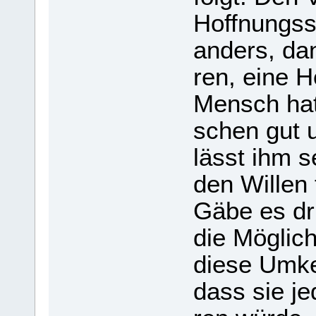
Hoff­nungs
anders, dan
ren, eine H
Mensch hat 
schen gut u
lässt ihm se
den Wil­len
Gäbe es drü
die Mög­lic
diese Umkeh
dass sie jed