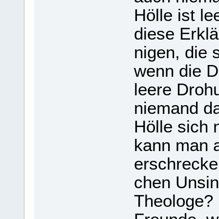
Hölle ist l
diese Erklä­
ni­gen, die
wenn die Dr
leere Dro­h
nie­mand da
Hölle sich n
kann man a
erschre­ck
chen Unsinn
Theo­loge? 