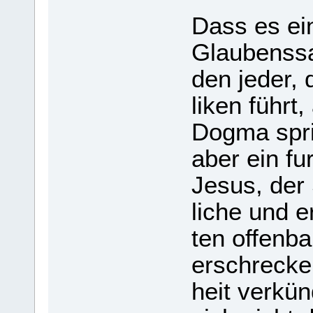
Dass es ein
Glau­bens­sa
den jeder,
li­ken führ
Dogma spri
aber ein fur
Jesus, der 
li­che und 
ten offen­b
erschre­ck
heit ver­kü