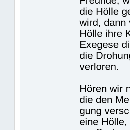
Freunde, w
die Hölle 
wird, dann v
Hölle ihre 
Exegese die
die Dro­hun
ver­lo­ren.
Hören wir ni
die den Men
gung ver­sch
eine Hölle