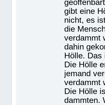
geof­fen­ba
gibt eine H
nicht, es i
die Men­sc
ver­dammt w
dahin gekom
Hölle. Das i
Die Hölle e
jemand ver
ver­dammt w
Die Hölle i
damm­ten. 