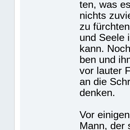
ten, was es
nichts zuvie
zu fürch­ten
und Seele i
kann. Noch 
ben und ih
vor lau­ter 
an die Schr
den­ken.
Vor eini­ge
Mann, der 