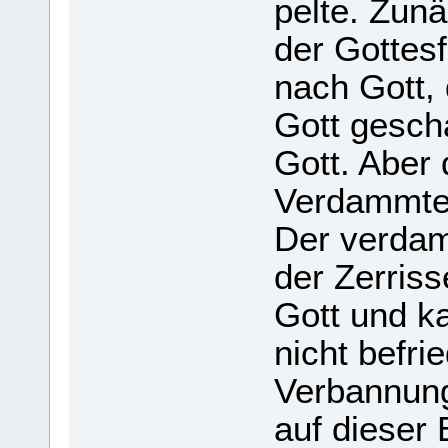
pelte. Zunä
der Got­tes
nach Gott, 
Gott gescha
Gott. Aber 
Ver­damm­te
Der ver­da
der Zer­ris­
Gott und k
nicht befrie
Ver­ban­nung
auf die­ser