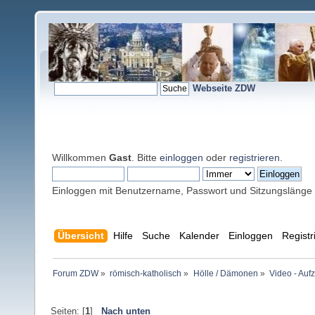
Webseite ZDW
Willkommen
Gast
. Bitte
einloggen
oder
registrieren
.
Einloggen mit Benutzername, Passwort und Sitzungslänge
Übersicht
Hilfe
Suche
Kalender
Einloggen
Registr
Forum ZDW
»
römisch-katholisch
»
Hölle / Dämonen
»
Video - Auf
Seiten: [
1
]
Nach unten