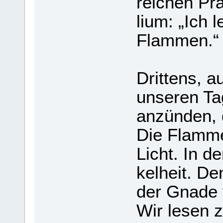
rei­chen Pr
lium: „Ich 
Flam­men.“
Drit­tens, 
unse­ren T
anzün­den, 
Die Flam­me
Licht. In d
kel­heit. D
der Gnade f
Wir lesen z