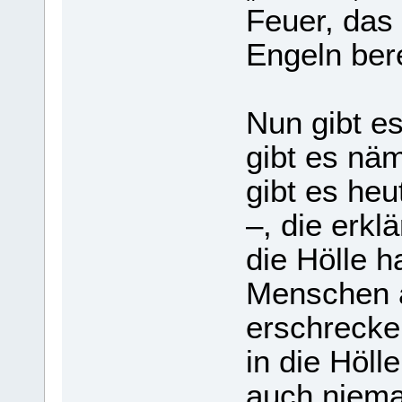
Feuer, das 
Engeln berei
Nun gibt es
gibt es näm­
gibt es heut
–, die erklä
die Hölle 
Men­schen a
erschre­cke
in die Höll
auch nie­ma