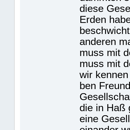
diese Gesell
Erden habe
beschwich­t
ande­ren m
muss mit d
muss mit de
wir ken­nen
ben Freunde
Gesell­scha
die in Haß g
eine Gesell
ein­an­der w