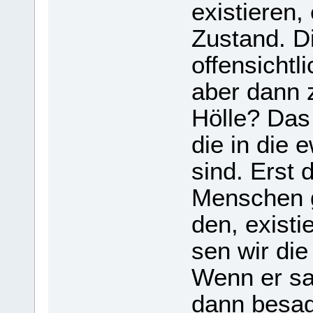
exis­tie­ren,
Zustand. Di
offen­sicht­
aber dann z
Hölle? Das 
die in die e
sind. Erst
Men­schen gi
den, exis­t
sen wir die
Wenn er sag
dann besag