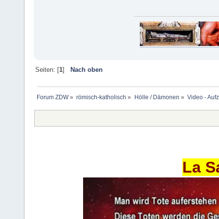
Seiten: [
1
]
Nach oben
Forum ZDW
»
römisch-katholisch
»
Hölle / Dämonen
»
Video - Auf
La S