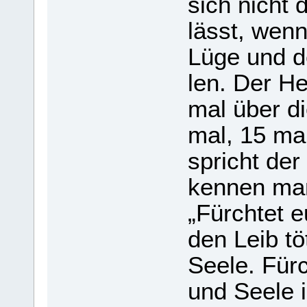
sich nicht 
lässt, wenn
Lüge und de
len. Der He
mal über di
mal, 15 ma
spricht der
ken­nen man
„Fürch­tet 
den Leib tö
Seele. Fürc
und Seele i