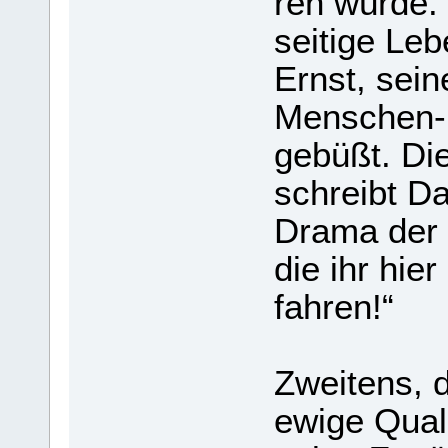
ren würde.
sei­tige Le
Ernst, seine
Men­schen- u
ge­büßt. Di
schreibt Da
Drama der G
die ihr hier 
fah­ren!“
Zwei­tens, 
ewige Qual.