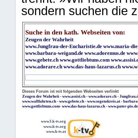
sondern suchen die z
Suche in den kath. Webseiten von:
Zeugen der Wahrheit
www.Jungfrau-der-Eucharistie.de
www.maria-die
www.barbara-weigand.de
www.adoremus.de
www.
www.gebete.ch
www.gottliebtuns.com
www.assisi.
www.adorare.ch
www.das-haus-lazarus.ch
www.wa
Dieses Forum ist mit folgenden Webseiten verlinkt
Zeugen der Wahrheit
-
www.assisi.ch
-
www.adorare.ch
-
Jungfrau.d
www.wallfahrten.ch
-
www.gebete.ch
-
www.segenskreis.at
-
barbara
www.gottliebtuns.com
-
www.das-haus-lazarus.ch
-
www.pater-pio.de
www3.k-tv.org
www.k-tv.org
www.k-tv.at