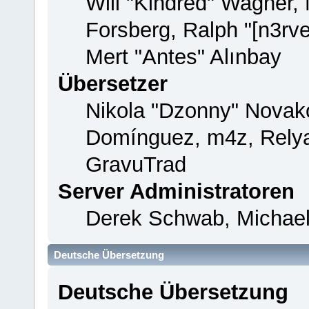
Will "Kindred" Wagner,
Forsberg, Ralph "[n3rv
Mert "Antes" Alınbay
Übersetzer
Nikola "Dzonny" Novako
Domínguez, m4z, Relya
GravuTrad
Server Administratoren
Derek Schwab, Michael
Deutsche Übersetzung
Deutsche Übersetzung