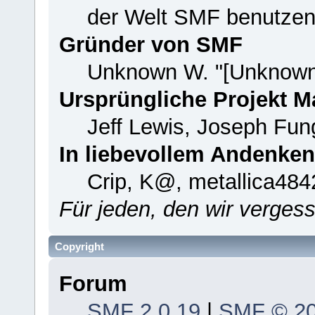
der Welt SMF benutzen
Gründer von SMF
Unknown W. "[Unknown
Ursprüngliche Projekt 
Jeff Lewis, Joseph Fu
In liebevollem Andenken
Crip, K@, metallica484
Für jeden, den wir verge
Copyright
Forum
SMF 2.0.19
|
SMF © 2