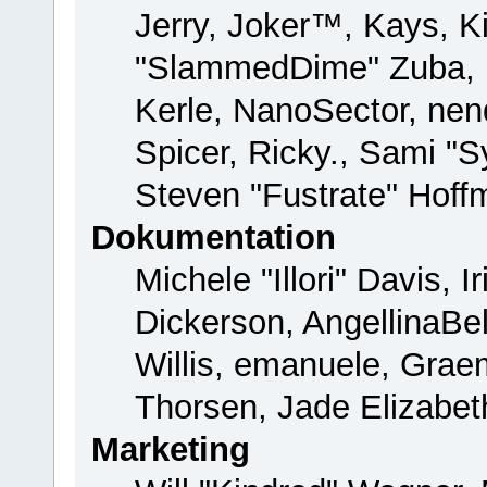
Jerry, Joker™, Kays, Ki
"SlammedDime" Zuba, 
Kerle, NanoSector, nend
Spicer, Ricky., Sami "
Steven "Fustrate" Hoff
Dokumentation
Michele "Illori" Davis, 
Dickerson, AngellinaBel
Willis, emanuele, Gra
Thorsen, Jade Elizabet
Marketing