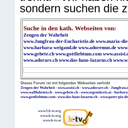
sondern suchen die z
Suche in den kath. Webseiten von:
Zeugen der Wahrheit
www.Jungfrau-der-Eucharistie.de
www.maria-die
www.barbara-weigand.de
www.adoremus.de
www.
www.gebete.ch
www.gottliebtuns.com
www.assisi.
www.adorare.ch
www.das-haus-lazarus.ch
www.wa
Dieses Forum ist mit folgenden Webseiten verlinkt
Zeugen der Wahrheit
-
www.assisi.ch
-
www.adorare.ch
-
Jungfrau.d
www.wallfahrten.ch
-
www.gebete.ch
-
www.segenskreis.at
-
barbara
www.gottliebtuns.com
-
www.das-haus-lazarus.ch
-
www.pater-pio.de
www3.k-tv.org
www.k-tv.org
www.k-tv.at