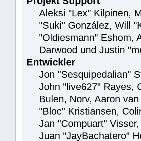
Projekt Support
Aleksi "Lex" Kilpinen, M
"Suki" González, Will 
"Oldiesmann" Eshom, 
Darwood und Justin "me
Entwickler
Jon "Sesquipedalian" St
John "live627" Rayes,
Bulen, Norv, Aaron van
"Bloc" Kristiansen, Co
Jan "Compuart" Visser
Juan "JayBachatero" H