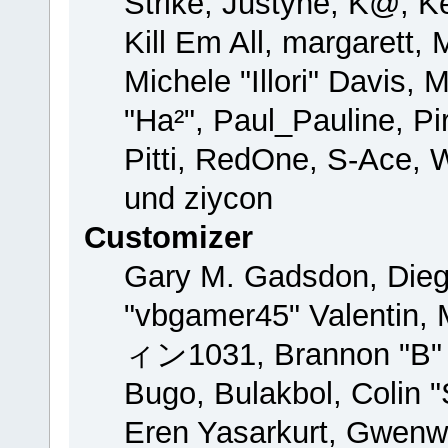
Strike, Justyne, K@, Ke
Kill Em All, margarett,
Michele "Illori" Davis, 
"Ha²", Paul_Pauline, P
Pitti, RedOne, S-Ace,
und ziycon
Customizer
Gary M. Gadsdon, Dieg
"vbgamer45" Valentin, 
ィン1031, Brannon "B" H
Bugo, Bulakbol, Colin 
Eren Yasarkurt, Gwenw