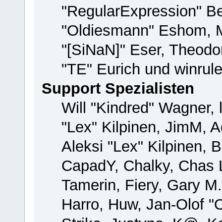
"RegularExpression" B
"Oldiesmann" Eshom, M
"[SiNaN]" Eser, Theodor
"TE" Eurich und winrul
Support Spezialisten
Will "Kindred" Wagner, 
"Lex" Kilpinen, JimM, A
Aleksi "Lex" Kilpinen, 
CapadY, Chalky, Chas 
Tamerin, Fiery, Gary M
Harro, Huw, Jan-Olof "