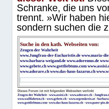
Schranke, die uns vo
trennt. »Wir haben hi
sondern suchen die z
Suche in den kath. Webseiten von:
Zeugen der Wahrheit
www.Jungfrau-der-Eucharistie.de
www.maria-die
www.barbara-weigand.de
www.adoremus.de
www.
www.gebete.ch
www.gottliebtuns.com
www.assisi.
www.adorare.ch
www.das-haus-lazarus.ch
www.wa
Dieses Forum ist mit folgenden Webseiten verlinkt
Zeugen der Wahrheit
-
www.assisi.ch
-
www.adorare.ch
-
Jungfrau.d
www.wallfahrten.ch
-
www.gebete.ch
-
www.segenskreis.at
-
barbara
www.gottliebtuns.com
-
www.das-haus-lazarus.ch
-
www.pater-pio.de