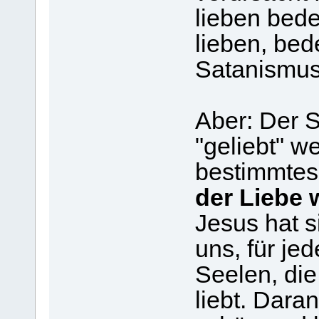
lieben bed
lieben, be
Satanismus
Aber: Der 
"geliebt" w
bestimmtes 
der Liebe w
Jesus hat si
uns, für je
Seelen, die
liebt. Dara