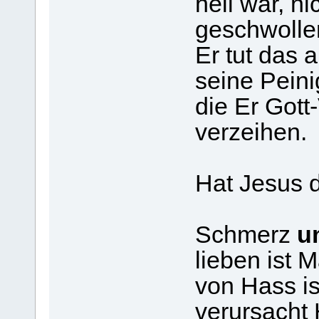
heil war, ni
geschwollen
Er tut das a
seine Peini
die Er Gott-
verzeihen.
Hat Jesus d
Schmerz
u
lieben ist 
von Hass i
verursacht