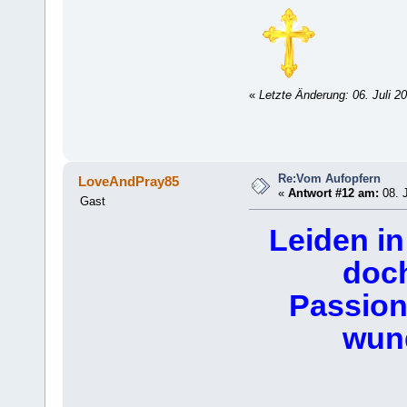
«
Letzte Änderung: 06. Juli 
Re:Vom Aufopfern
LoveAndPray85
«
Antwort #12 am:
08. J
Gast
Leiden in 
doc
Passion 
wun