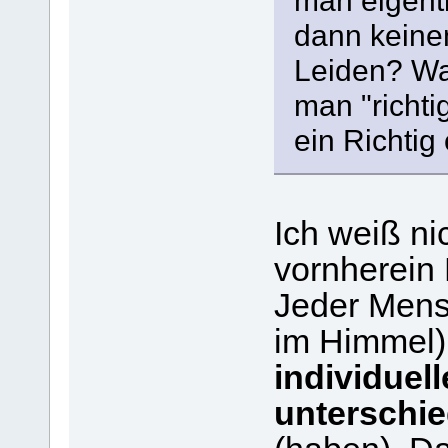
man eigentl
dann keine
Leiden? Wa
man "richtig
ein Richtig
Ich weiß ni
vornherein 
Jeder Mensc
im Himmel)
individuel
unterschie