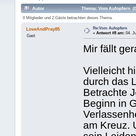
Autor
Thema: Vom Aufopfern (G
0 Mitglieder und 2 Gäste betrachten dieses Thema.
Re:Vom Aufopfern
LoveAndPray85
«
Antwort #8 am:
04. Ju
Gast
Mir fällt g
Vielleicht 
durch das L
Betrachte 
Beginn in 
Verlassenhe
am Kreuz. 