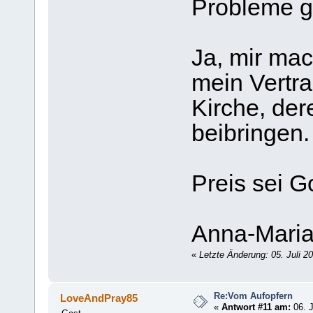
Probleme 
Ja, mir mac
mein Vertra
Kirche, der
beibringen.
Preis sei Go
Anna-Mari
«
Letzte Änderung: 05. Juli 2
Re:Vom Aufopfern
LoveAndPray85
«
Antwort #11 am:
06. J