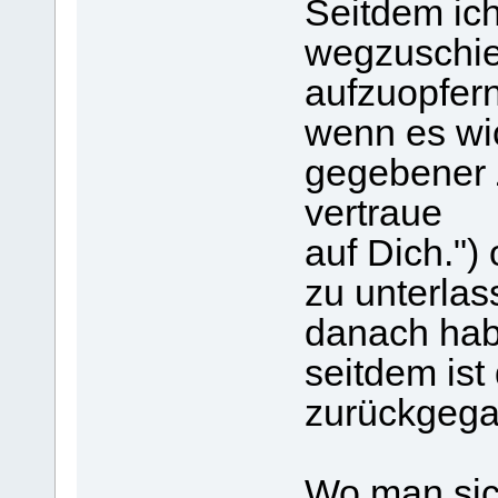
Seitdem ic
wegzuschie
aufzuopfern
wenn es wic
gegebener 
vertraue
auf Dich.")
zu unterlas
danach hab
seitdem ist
zurückgega
Wo man sic