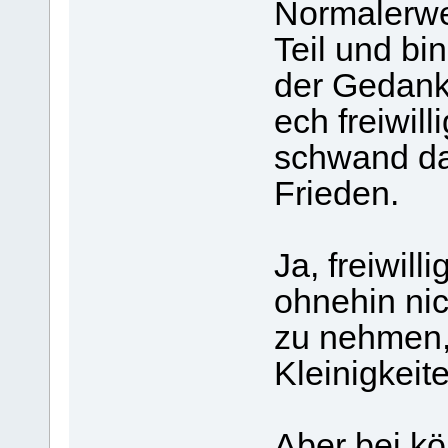
Normalerwe
Teil und bi
der Gedanke
ech freiwill
schwand dah
Frieden.
Ja, freiwill
ohnehin ni
zu nehmen, 
Kleinigkeit
Aber bei k