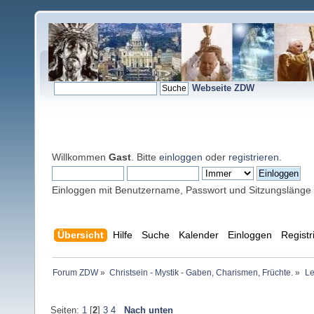
Webseite ZDW
Willkommen
Gast
. Bitte
einloggen
oder
registrieren
.
Einloggen mit Benutzername, Passwort und Sitzungslänge
Übersicht
Hilfe
Suche
Kalender
Einloggen
Registr
Forum ZDW
»
Christsein - Mystik - Gaben, Charismen, Früchte.
»
Le
Seiten:
1
[
2
]
3
4
Nach unten