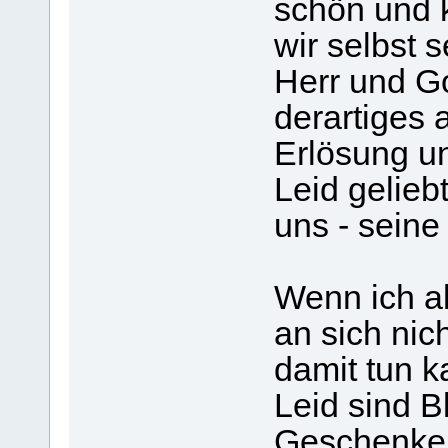
schön und 
wir selbst 
Herr und Go
derartiges a
Erlösung un
Leid gelieb
uns - seine
Wenn ich al
an sich nic
damit tun k
Leid sind B
Geschenke,