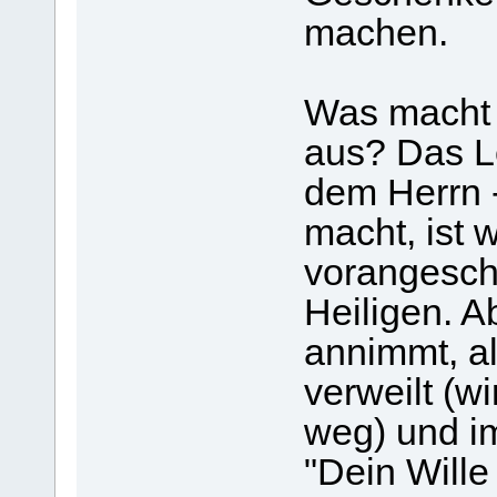
machen.
Was macht a
aus? Das Le
dem Herrn -
macht, ist w
vorangeschr
Heiligen. A
annimmt, a
verweilt (w
weg) und im
"Dein Wille