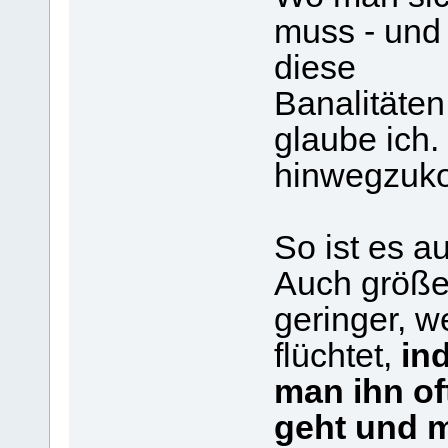
muss - und
diese
Banalitäten
glaube ich. 
hinwegzuk
So ist es a
Auch größe
geringer, 
flüchtet,
in
man ihn of
geht und 