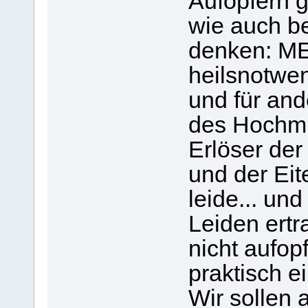
Aufopfern g
wie auch b
denken: ME
heilsnotwend
und für an
des Hochmu
Erlöser der
und der Eite
leide... un
Leiden ert
nicht aufopf
praktisch ei
Wir sollen 