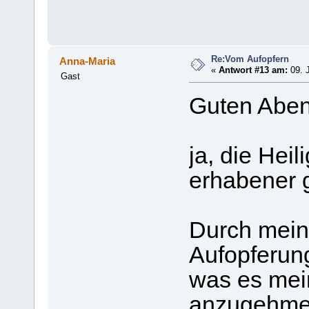
Re:Vom Aufopfern
Anna-Maria
«
Antwort #13 am:
09. J
Gast
Guten Aben
ja, die Hei
erhabener g
Durch meine
Aufopferung
was es mei
anzugehmen