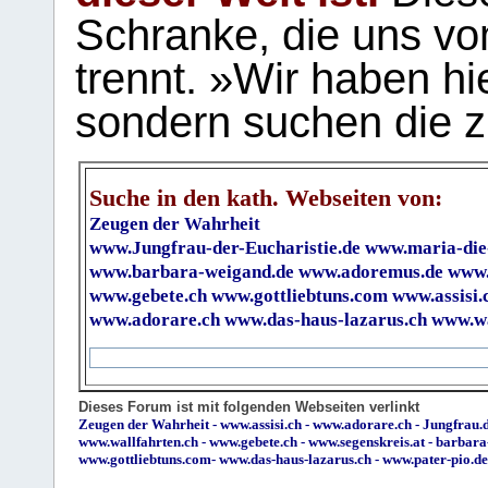
Schranke, die uns vo
trennt. »Wir haben hi
sondern suchen die z
Suche in den kath. Webseiten von:
Zeugen der Wahrheit
www.Jungfrau-der-Eucharistie.de
www.maria-die
www.barbara-weigand.de
www.adoremus.de
www.
www.gebete.ch
www.gottliebtuns.com
www.assisi.
www.adorare.ch
www.das-haus-lazarus.ch
www.wa
Dieses Forum ist mit folgenden Webseiten verlinkt
Zeugen der Wahrheit
-
www.assisi.ch
-
www.adorare.ch
-
Jungfrau.d
www.wallfahrten.ch
-
www.gebete.ch
-
www.segenskreis.at
-
barbara
www.gottliebtuns.com
-
www.das-haus-lazarus.ch
-
www.pater-pio.de