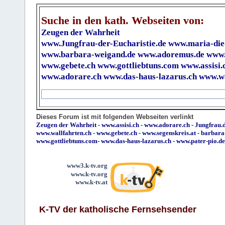
Suche in den kath. Webseiten von:
Zeugen der Wahrheit
www.Jungfrau-der-Eucharistie.de
www.maria-die
www.barbara-weigand.de
www.adoremus.de
www.
www.gebete.ch
www.gottliebtuns.com
www.assisi.
www.adorare.ch
www.das-haus-lazarus.ch
www.wa
Dieses Forum ist mit folgenden Webseiten verlinkt
Zeugen der Wahrheit
-
www.assisi.ch
-
www.adorare.ch
-
Jungfrau.d
www.wallfahrten.ch
-
www.gebete.ch
-
www.segenskreis.at
-
barbara
www.gottliebtuns.com
-
www.das-haus-lazarus.ch
-
www.pater-pio.de
www3.k-tv.org
www.k-tv.org
www.k-tv.at
K-TV der katholische Fernsehsender