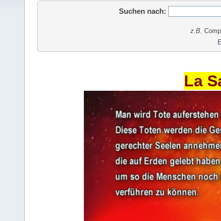
Suchen nach:
z.B.
Comput
E
La S