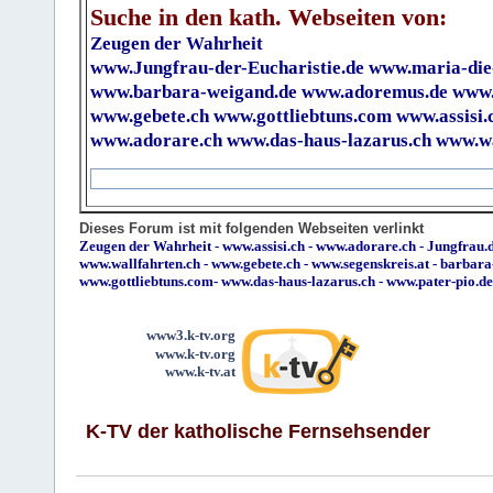
Suche in den kath. Webseiten von:
Zeugen der Wahrheit
www.Jungfrau-der-Eucharistie.de
www.maria-die
www.barbara-weigand.de
www.adoremus.de
www.
www.gebete.ch
www.gottliebtuns.com
www.assisi.
www.adorare.ch
www.das-haus-lazarus.ch
www.wa
Dieses Forum ist mit folgenden Webseiten verlinkt
Zeugen der Wahrheit
-
www.assisi.ch
-
www.adorare.ch
-
Jungfrau.d
www.wallfahrten.ch
-
www.gebete.ch
-
www.segenskreis.at
-
barbara
www.gottliebtuns.com
-
www.das-haus-lazarus.ch
-
www.pater-pio.de
www3.k-tv.org
www.k-tv.org
www.k-tv.at
K-TV der katholische Fernsehsender