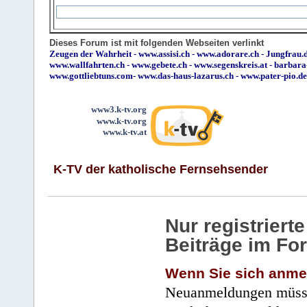
Dieses Forum ist mit folgenden Webseiten verlinkt
Zeugen der Wahrheit
-
www.assisi.ch
-
www.adorare.ch
-
Jungfrau.d
www.wallfahrten.ch
-
www.gebete.ch
-
www.segenskreis.at
-
barbara
www.gottliebtuns.com
-
www.das-haus-lazarus.ch
-
www.pater-pio.de
www3.k-tv.org
www.k-tv.org
www.k-tv.at
K-TV der katholische Fernsehsender
Nur registrier
Beiträge im Fo
Wenn Sie sich anme
Neuanmeldungen müsse